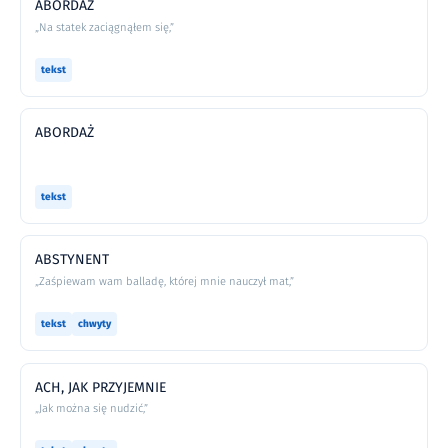
ABORDAŻ
„Na statek zaciągnąłem się,”
tekst
ABORDAŻ
tekst
ABSTYNENT
„Zaśpiewam wam balladę, której mnie nauczył mat,”
tekst
chwyty
ACH, JAK PRZYJEMNIE
„Jak można się nudzić,”