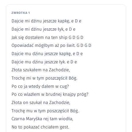
ZWROTKA 1
Dajcie mi dżinu jeszcze kapkę, e D e
Dajcie mi dżinu jeszcze łyk, e D e
Jak się dostałem na ten ship G D G D
Opowiadać mógłbym aż po świt. G D G D
Dajcie mu dżinu jeszcze kapkę, e D e
Dajcie mu dżinu jeszcze łyk. e D e
Złota szukałem na Zachodzie,
Trochę mi w tym poszczęścił Bóg.
Po co ja wtedy dałem w cug?
Po co wlazłem w brudnej knajpy próg?
Złota on szukał na Zachodzie,
Trochę mu w tym poszczęścił Bóg.
Czarna Maryśka rej tam wiodła,
No to pokazać chciałem gest.