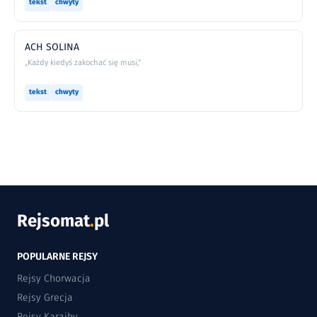
tekst
chwyty
ACH SOLINA
„Każdy kiedyś zakochać się musi,”
tekst
chwyty
Rejsomat
.
pl
POPULARNE REJSY
Rejsy Chorwacja
Rejsy Grecja
Rejsy Karaiby