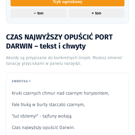
Tryb ogniskowy
− ton
+ ton
CZAS NAJWYŻSZY OPUŚCIĆ PORT
DARWIN – tekst i chwyty
Akordy są przypisane do konkretnych linijek. Możesz zmienić
tonację przyciskami w panelu narzędzi.
ZWROTKA 1
Kruki czarnych chmur nad czarnym horyzontem,
Fale tłuką w burty staccato czarnym,
"Już idziemy!" - tajfuny wołają.
Czas najwyższy opuścić Darwin.