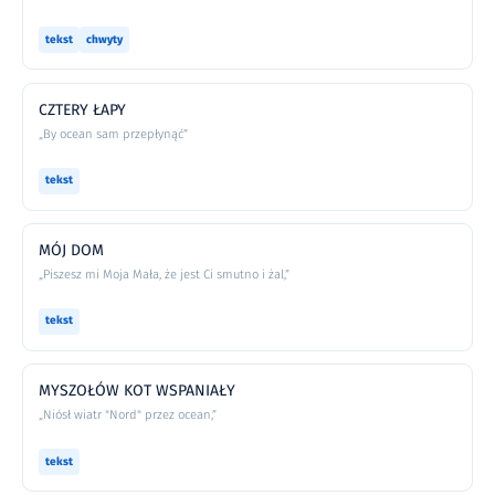
tekst
chwyty
CZTERY ŁAPY
„By ocean sam przepłynąć”
tekst
MÓJ DOM
„Piszesz mi Moja Mała, że jest Ci smutno i żal,”
tekst
MYSZOŁÓW KOT WSPANIAŁY
„Niósł wiatr "Nord" przez ocean,”
tekst