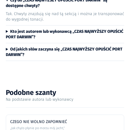
Czy do „CZAS NAJWYŻSZY OPUŚCIĆ PORT DARWIN” są
dostępne chwyty?
Tak. Chwyty znajdują się nad tą sekcją i można je transponować
do wygodnej tonacji.
Kto jest autorem lub wykonawcą „CZAS NAJWYŻSZY OPUŚCIĆ
PORT DARWIN”?
Od jakich słów zaczyna się „CZAS NAJWYŻSZY OPUŚCIĆ PORT
DARWIN”?
Podobne szanty
Na podstawie autora lub wykonawcy
CZEGO NIE WOLNO ZAPOMNIEĆ
„Jak chyżo płynie po morzu mój jacht,”