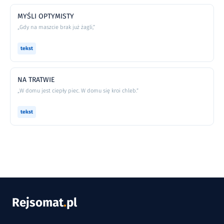
MYŚLI OPTYMISTY
„Gdy na maszcie brak już żagli,”
tekst
NA TRATWIE
„W domu jest ciepły piec. W domu się kroi chleb.”
tekst
Rejsomat
.
pl