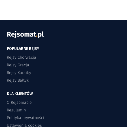
Rejsomat
.
pl
POPULARNE REJSY
Rejsy Chorwacja
Rejsy Grecja
Rejsy Karaiby
Rejsy Bałtyk
DLA KLIENTÓW
O Rejsomacie
Regulamin
Polityka prywatności
Ustawienia cookies