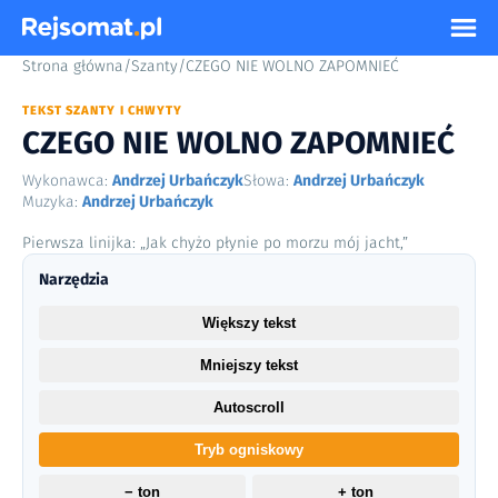
Strona główna
/
Szanty
/
CZEGO NIE WOLNO ZAPOMNIEĆ
TEKST SZANTY I CHWYTY
CZEGO NIE WOLNO ZAPOMNIEĆ
Wykonawca:
Andrzej Urbańczyk
Słowa:
Andrzej Urbańczyk
Muzyka:
Andrzej Urbańczyk
Pierwsza linijka: „Jak chyżo płynie po morzu mój jacht,”
Narzędzia
Większy tekst
Mniejszy tekst
Autoscroll
Tryb ogniskowy
− ton
+ ton