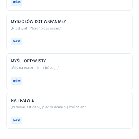
tekst
MYSZOŁÓW KOT WSPANIAŁY
„Niósł wiatr "Nord" przez ocean,”
tekst
MYŚLI OPTYMISTY
„Gdy na maszcie brak już żagli,”
tekst
NA TRATWIE
„W domu jest ciepły piec. W domu się kroi chleb.”
tekst