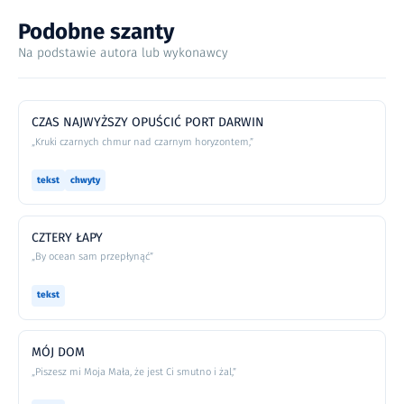
Podobne szanty
Na podstawie autora lub wykonawcy
CZAS NAJWYŻSZY OPUŚCIĆ PORT DARWIN
„Kruki czarnych chmur nad czarnym horyzontem,”
tekst
chwyty
CZTERY ŁAPY
„By ocean sam przepłynąć”
tekst
MÓJ DOM
„Piszesz mi Moja Mała, że jest Ci smutno i żal,”