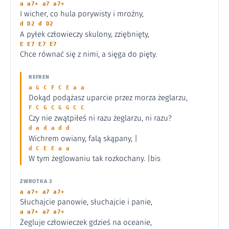
a a7+ a7 a7+
I wicher, co hula porywisty i mroźny,
d D2 d D2
A pyłek człowieczy skulony, zziębnięty,
E E7 E7 E7
Chce równać się z nimi, a sięga do pięty.
REFREN
a G C F C E a a
Dokąd podążasz uparcie przez morza żeglarzu,
F C G C G G C C
Czy nie zwątpiłeś ni razu żeglarzu, ni razu?
d a d a d d
Wichrem owiany, falą skąpany, |
d C E E a a
W tym żeglowaniu tak rozkochany. |bis
ZWROTKA 3
a a7+ a7 a7+
Słuchajcie panowie, słuchajcie i panie,
a a7+ a7 a7+
Żegluje człowieczek gdzieś na oceanie,