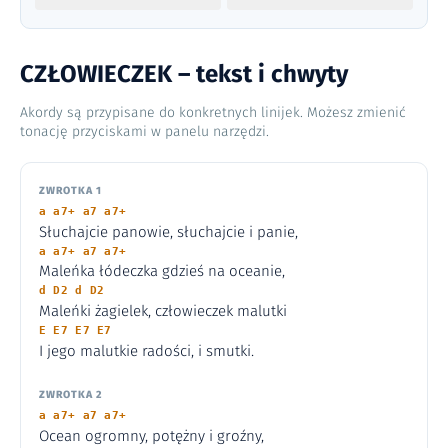
CZŁOWIECZEK – tekst i chwyty
Akordy są przypisane do konkretnych linijek. Możesz zmienić
tonację przyciskami w panelu narzędzi.
ZWROTKA 1
a a7+ a7 a7+
Słuchajcie panowie, słuchajcie i panie,
a a7+ a7 a7+
Maleńka łódeczka gdzieś na oceanie,
d D2 d D2
Maleńki żagielek, człowieczek malutki
E E7 E7 E7
I jego malutkie radości, i smutki.
ZWROTKA 2
a a7+ a7 a7+
Ocean ogromny, potężny i groźny,