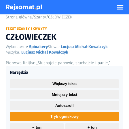
Strona główna
/
Szanty
/
CZŁOWIECZEK
TEKST SZANTY I CHWYTY
CZŁOWIECZEK
Wykonawca:
Spinakery
Słowa:
Lucjusz Michał Kowalczyk
Muzyka:
Lucjusz Michał Kowalczyk
Pierwsza linijka: „Słuchajcie panowie, słuchajcie i panie,”
Narzędzia
Większy tekst
Mniejszy tekst
Autoscroll
Tryb ogniskowy
− ton
+ ton