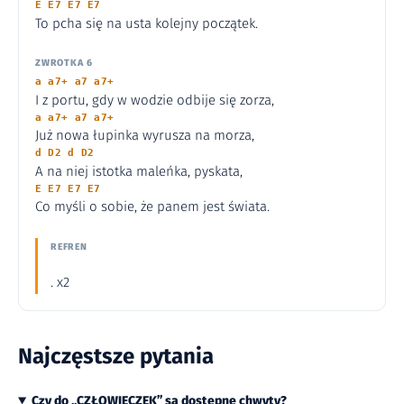
E E7 E7 E7
To pcha się na usta kolejny początek.
ZWROTKA 6
a a7+ a7 a7+
I z portu, gdy w wodzie odbije się zorza,
a a7+ a7 a7+
Już nowa łupinka wyrusza na morza,
d D2 d D2
A na niej istotka maleńka, pyskata,
E E7 E7 E7
Co myśli o sobie, że panem jest świata.
REFREN
. x2
Najczęstsze pytania
Czy do „CZŁOWIECZEK” są dostępne chwyty?