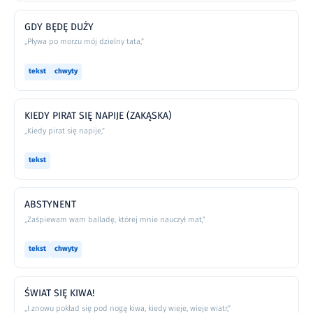
GDY BĘDĘ DUŻY
„Pływa po morzu mój dzielny tata,”
tekst
chwyty
KIEDY PIRAT SIĘ NAPIJE (ZAKĄSKA)
„Kiedy pirat się napije,”
tekst
ABSTYNENT
„Zaśpiewam wam balladę, której mnie nauczył mat,”
tekst
chwyty
ŚWIAT SIĘ KIWA!
„I znowu pokład się pod nogą kiwa, kiedy wieje, wieje wiatr,”