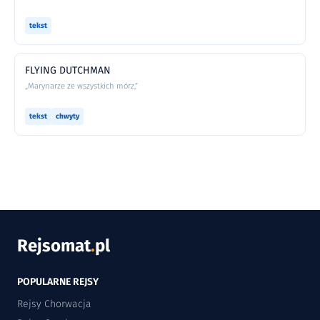
tekst
FLYING DUTCHMAN
„Marynarze ze wszystkich mórz,”
tekst
chwyty
Rejsomat
.
pl
POPULARNE REJSY
Rejsy Chorwacja