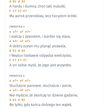
d D2 d D2
A hardy i dumny, choć taki malutki,
E E7 E7 E7
Ma wzrok przenikliwy, lecz horyzont krótki.
ZWROTKA 4
a a7+ a7 a7+
I walczy z żywiołem, i bardzo się stara,
a a7+ a7 a7+
A dobry ocean mu płynąć pozwala,
d D2 d D2
I Neptun łaskawie odpędza wietrzysko,
E E7 E7 E7
A on sobie myśli, że jego jest wszystko.
ZWROTKA 5
a a7+ a7 a7+
Słuchajcie panowie, słuchajcie i panie,
a a7+ a7 a7+
Nie myślcie, że skończę to dziwne gadanie,
d D2 d D2
Bo tylko, gdy końca dobiega ten wątek,