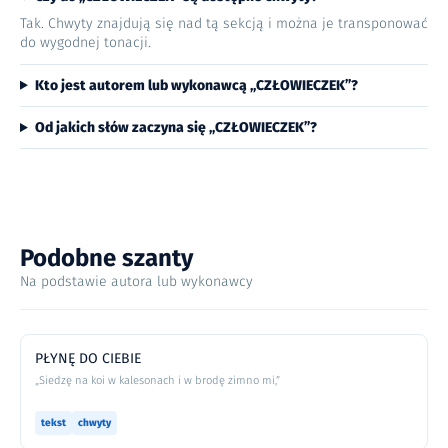
Tak. Chwyty znajdują się nad tą sekcją i można je transponować
do wygodnej tonacji.
Kto jest autorem lub wykonawcą „CZŁOWIECZEK”?
Od jakich słów zaczyna się „CZŁOWIECZEK”?
Podobne szanty
Na podstawie autora lub wykonawcy
PŁYNĘ DO CIEBIE
„Siedzę na koi w kalesonach i w brodę zimno mi,”
tekst
chwyty