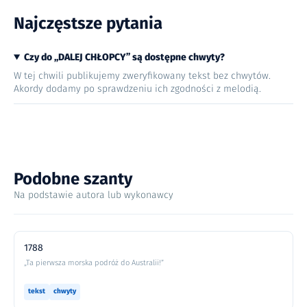
Najczęstsze pytania
Czy do „DALEJ CHŁOPCY” są dostępne chwyty?
W tej chwili publikujemy zweryfikowany tekst bez chwytów.
Akordy dodamy po sprawdzeniu ich zgodności z melodią.
Podobne szanty
Na podstawie autora lub wykonawcy
1788
„Ta pierwsza morska podróż do Australii!”
tekst
chwyty