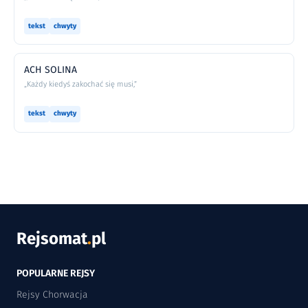
tekst
chwyty
ACH SOLINA
„Każdy kiedyś zakochać się musi,”
tekst
chwyty
Rejsomat
.
pl
POPULARNE REJSY
Rejsy Chorwacja