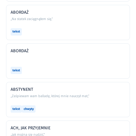
ABORDAŻ
„Na statek zaciągnąłem się,”
tekst
ABORDAŻ
tekst
ABSTYNENT
„Zaśpiewam wam balladę, której mnie nauczył mat,”
tekst
chwyty
ACH, JAK PRZYJEMNIE
„Jak można się nudzić,”