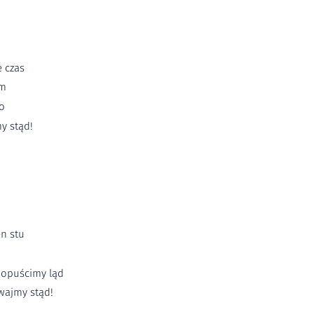
e czas
am
to
y stąd!
n stu
o opuścimy ląd
wajmy stąd!