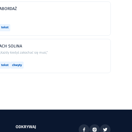
ABORDAŻ
tekst
ACH SOLINA
„Każdy kiedyś zakochać się musi,”
tekst
chwyty
ODKRYWAJ