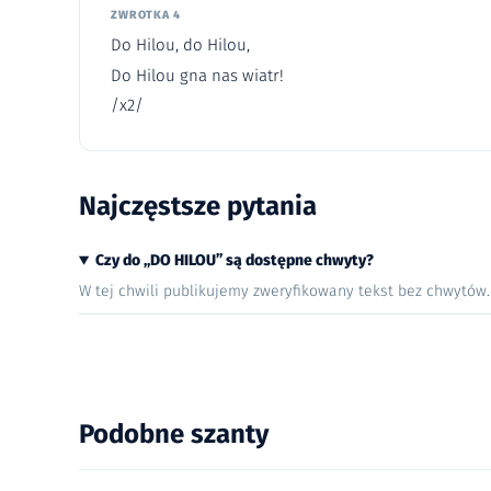
ZWROTKA 4
Do Hilou, do Hilou,
Do Hilou gna nas wiatr!
/x2/
Najczęstsze pytania
Czy do „DO HILOU” są dostępne chwyty?
W tej chwili publikujemy zweryfikowany tekst bez chwytów
Podobne szanty