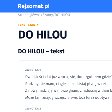
Strona główna
/
Szanty
/
DO HILOU
TEKST SZANTY
DO HILOU
DO HILOU – tekst
ZWROTKA 1
Dwadzieścia lat już włóczę się, dom zgubiłem gdzie
Rodziny nie mam, ciągle sam, dzisiaj płynę w rejs
Z nową nadzieją w morze gnam, z radością widam l
Może tam znajdę szczęście swe, lecz teraz odpływam
ZWROTKA 2