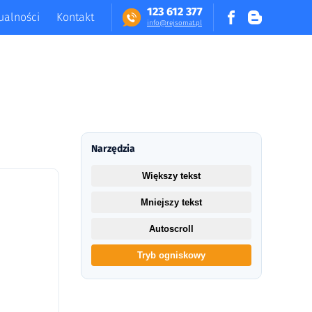
123 612 377
ualności
Kontakt
in​fo​@​​rej​somat​.​pl
Narzędzia
Większy tekst
Mniejszy tekst
Autoscroll
Tryb ogniskowy