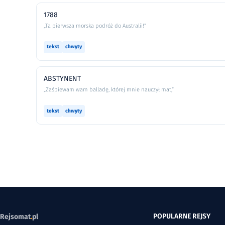
1788
„Ta pierwsza morska podróż do Australii!”
tekst
chwyty
ABSTYNENT
„Zaśpiewam wam balladę, której mnie nauczył mat,”
tekst
chwyty
POPULARNE REJSY
Rejsomat
.
pl