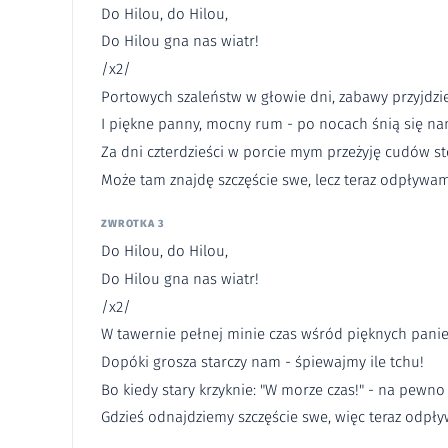
Do Hilou, do Hilou,
Do Hilou gna nas wiatr!
/x2/
Portowych szaleństw w głowie dni, zabawy przyjdzi
I piękne panny, mocny rum - po nocach śnią się n
Za dni czterdzieści w porcie mym przeżyję cudów s
Może tam znajdę szczęście swe, lecz teraz odpływam
ZWROTKA 3
Do Hilou, do Hilou,
Do Hilou gna nas wiatr!
/x2/
W tawernie pełnej minie czas wśród pięknych panie
Dopóki grosza starczy nam - śpiewajmy ile tchu!
Bo kiedy stary krzyknie: "W morze czas!" - na pewn
Gdzieś odnajdziemy szczęście swe, więc teraz odpły