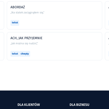
ABORDAŻ
„Na statek zaciągnąłem się,”
tekst
ACH, JAK PRZYJEMNIE
„Jak można się nudzić,”
tekst
chwyty
DLA KLIENTÓW
DLA BIZNESU