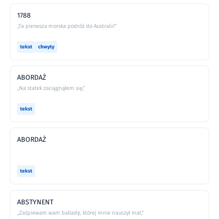
1788
„Ta pierwsza morska podróż do Australii!”
tekst
chwyty
ABORDAŻ
„Na statek zaciągnąłem się,”
tekst
ABORDAŻ
tekst
ABSTYNENT
„Zaśpiewam wam balladę, której mnie nauczył mat,”