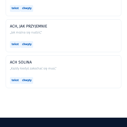
tekst
chwyty
ACH, JAK PRZYJEMNIE
„Jak można się nudzić,”
tekst
chwyty
ACH SOLINA
„Każdy kiedyś zakochać się musi,”
tekst
chwyty