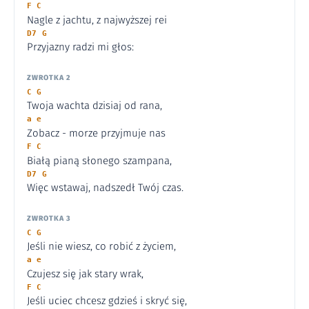
F C
Nagle z jachtu, z najwyższej rei
D7 G
Przyjazny radzi mi głos:
ZWROTKA 2
C G
Twoja wachta dzisiaj od rana,
a e
Zobacz - morze przyjmuje nas
F C
Białą pianą słonego szampana,
D7 G
Więc wstawaj, nadszedł Twój czas.
ZWROTKA 3
C G
Jeśli nie wiesz, co robić z życiem,
a e
Czujesz się jak stary wrak,
F C
Jeśli uciec chcesz gdzieś i skryć się,