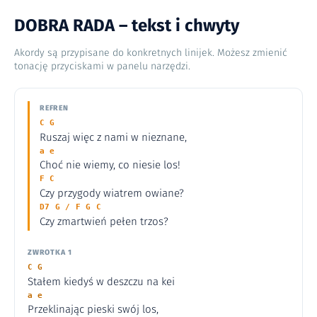
DOBRA RADA – tekst i chwyty
Akordy są przypisane do konkretnych linijek. Możesz zmienić
tonację przyciskami w panelu narzędzi.
REFREN
C G
Ruszaj więc z nami w nieznane,
a e
Choć nie wiemy, co niesie los!
F C
Czy przygody wiatrem owiane?
D7 G / F G C
Czy zmartwień pełen trzos?
ZWROTKA 1
C G
Stałem kiedyś w deszczu na kei
a e
Przeklinając pieski swój los,