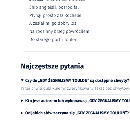
Ship angielski, pośród fal
Płynął prosto z la'Rochelle
A zesłał mi go dobry los
Na rodzinny brzeg powróciłem
Do starego portu Toulon
Najczęstsze pytania
Czy do „GDY ŻEGNALISMY TOULON” są dostępne chwyty?
W tej chwili publikujemy zweryfikowany tekst bez chwytów
Kto jest autorem lub wykonawcą „GDY ŻEGNALISMY TO
Od jakich słów zaczyna się „GDY ŻEGNALISMY TOULON”?