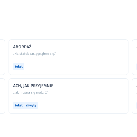
ABORDAŻ
„Na statek zaciągnąłem się,”
tekst
ACH, JAK PRZYJEMNIE
„Jak można się nudzić,”
tekst
chwyty