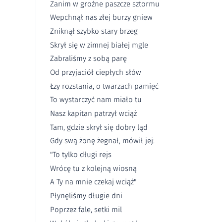
Zanim w groźne paszcze sztormu
Wepchnął nas złej burzy gniew
Zniknął szybko stary brzeg
Skrył się w zimnej białej mgle
Zabraliśmy z sobą parę
Od przyjaciół ciepłych słów
Łzy rozstania, o twarzach pamięć
To wystarczyć nam miało tu
Nasz kapitan patrzył wciąż
Tam, gdzie skrył się dobry ląd
Gdy swą żonę żegnał, mówił jej:
"To tylko długi rejs
Wrócę tu z kolejną wiosną
A Ty na mnie czekaj wciąż"
Płynęliśmy długie dni
Poprzez fale, setki mil