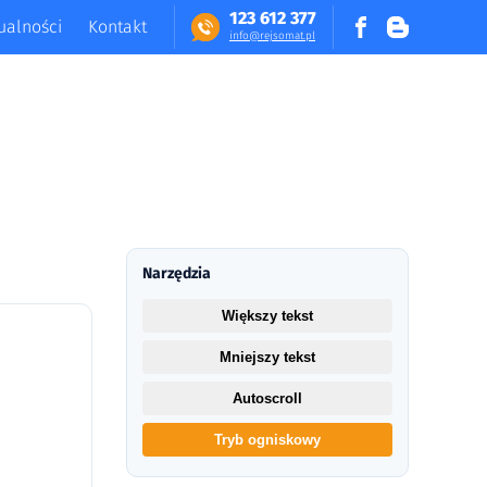
123 612 377
ualności
Kontakt
in​fo​@​​rej​somat​.​pl
Narzędzia
Większy tekst
Mniejszy tekst
Autoscroll
Tryb ogniskowy