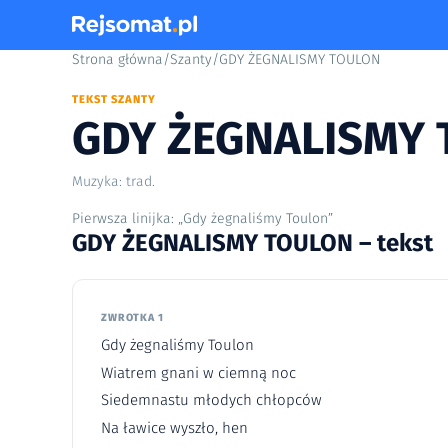
Strona główna
/
Szanty
/
GDY ŻEGNALISMY TOULON
TEKST SZANTY
GDY ŻEGNALISMY
Muzyka: trad.
Pierwsza linijka: „Gdy żegnaliśmy Toulon”
GDY ŻEGNALISMY TOULON – tekst
ZWROTKA 1
Gdy żegnaliśmy Toulon
Wiatrem gnani w ciemną noc
Siedemnastu młodych chłopców
Na ławice wyszło, hen