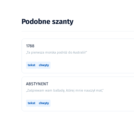
Podobne szanty
1788
„Ta pierwsza morska podróż do Australii!”
tekst
chwyty
ABSTYNENT
„Zaśpiewam wam balladę, której mnie nauczył mat,”
tekst
chwyty