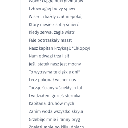
Wokół ciągłe huki grzmotów
I złowrogiej burzy śpiew
W sercu każdy czuł niepokój
Który niesie z sobą śmierć
Kiedy zerwał żagle wiatr
Fale potrzaskały maszt
Nasz kapitan krzyknął: "Chłopcy!
Nam odwagi trza i sił
Jeśli statek nasz jest mocny
To wytrzyma te ciężkie dni"
Lecz pokonał wicher nas
Tocząc ściany wściekłych fal
I widziałem gdzieś sternika
Kapitana, druhów mych
Zanim woda wszystko skryła
Grzebiąc mnie i ranny bryg
Znalazł mnie po kilku dniach