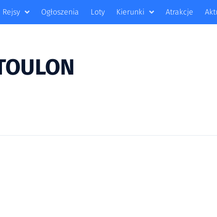
Rejsy
Ogłoszenia
Loty
Kierunki
Atrakcje
Akt
 TOULON