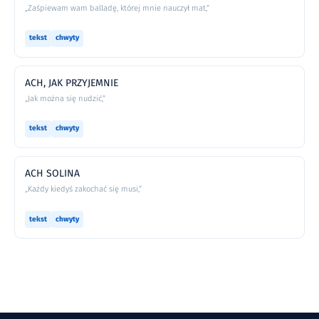
„Zaśpiewam wam balladę, której mnie nauczył mat,”
tekst
chwyty
ACH, JAK PRZYJEMNIE
„Jak można się nudzić,”
tekst
chwyty
ACH SOLINA
„Każdy kiedyś zakochać się musi,”
tekst
chwyty