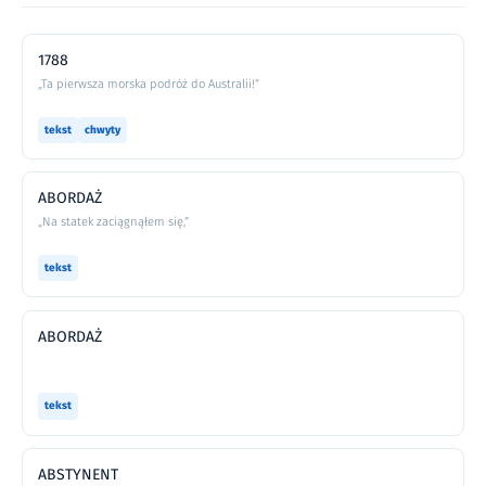
1788
„Ta pierwsza morska podróż do Australii!”
tekst
chwyty
ABORDAŻ
„Na statek zaciągnąłem się,”
tekst
ABORDAŻ
tekst
ABSTYNENT