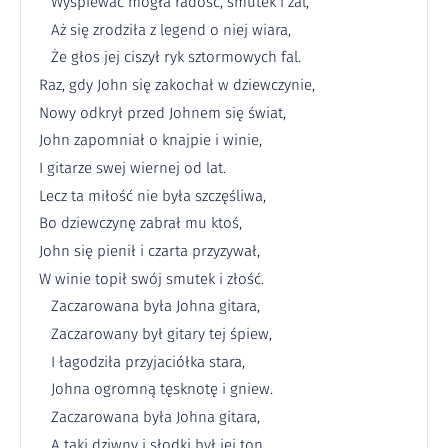
Wyśpiewać mogła radość, smutek i żal,
Aż się zrodziła z legend o niej wiara,
Że głos jej ciszył ryk sztormowych fal.
Raz, gdy John się zakochał w dziewczynie,
Nowy odkrył przed Johnem się świat,
John zapomniał o knajpie i winie,
I gitarze swej wiernej od lat.
Lecz ta miłość nie była szczęśliwa,
Bo dziewczynę zabrał mu ktoś,
John się pienił i czarta przyzywał,
W winie topił swój smutek i złość.
Zaczarowana była Johna gitara,
Zaczarowany był gitary tej śpiew,
I łagodziła przyjaciółka stara,
Johna ogromną tęsknotę i gniew.
Zaczarowana była Johna gitara,
A taki dziwny i słodki był jej ton,