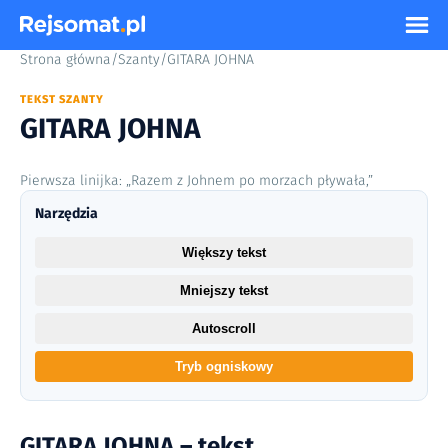
Strona główna
/
Szanty
/
GITARA JOHNA
TEKST SZANTY
GITARA JOHNA
Pierwsza linijka: „Razem z Johnem po morzach pływała,”
Narzędzia
Większy tekst
Mniejszy tekst
Autoscroll
Tryb ogniskowy
GITARA JOHNA – tekst