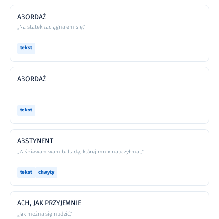
ABORDAŻ
„Na statek zaciągnąłem się,”
tekst
ABORDAŻ
tekst
ABSTYNENT
„Zaśpiewam wam balladę, której mnie nauczył mat,”
tekst
chwyty
ACH, JAK PRZYJEMNIE
„Jak można się nudzić,”