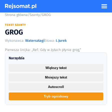
Strona główna
/
Szanty
/
GROG
TEKST SZANTY
GROG
Wykonawca:
Watersztagi
Słowa:
I. Jurek
Pierwsza linijka: „Ref.: Gdy w żyłach płynie grog,”
Narzędzia
Większy tekst
Mniejszy tekst
Autoscroll
Tryb ogniskowy