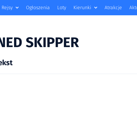
Rejsy
Ogłoszenia
Loty
Kierunki
Atrakcje
Akt
NED SKIPPER
ekst