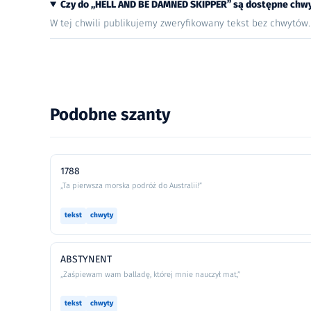
Czy do „HELL AND BE DAMNED SKIPPER” są dostępne chw
W tej chwili publikujemy zweryfikowany tekst bez chwytów
Podobne szanty
1788
„Ta pierwsza morska podróż do Australii!”
tekst
chwyty
ABSTYNENT
„Zaśpiewam wam balladę, której mnie nauczył mat,”
tekst
chwyty