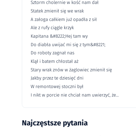
Sztorm cholernie w kość nam dał
Statek zmienił się we wrak
A załoga całkiem już opadła z sił
Ale z rufy ciągle krzyk
Kapitana &#8222;Hej tam wy
Do diabła uwijać mi się z tym&#8221;
Do roboty zagnał nas
Klął i batem chłostał aż
Stary wrak znów w żaglowiec zmienił się
Jakby przez te dziesięć dni
W remontowej stoczni był
I nikt w porcie nie chciał nam uwierzyć, że...
Najczęstsze pytania