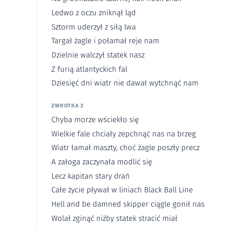
Ledwo z oczu zniknął ląd
Sztorm uderzył z siłą lwa
Targał żagle i połamał reje nam
Dzielnie walczył statek nasz
Z furią atlantyckich fal
Dziesięć dni wiatr nie dawał wytchnąć nam
ZWROTKA 2
Chyba morze wściekło się
Wielkie fale chciały zepchnąć nas na brzeg
Wiatr łamał maszty, choć żagle poszły precz
A załoga zaczynała modlić się
Lecz kapitan stary drań
Całe życie pływał w liniach Black Ball Line
Hell and be damned skipper ciągle gonił nas
Wolał zginąć niżby statek stracić miał