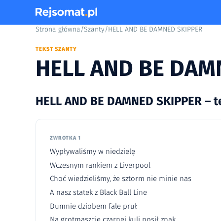
Strona główna
/
Szanty
/
HELL AND BE DAMNED SKIPPER
TEKST SZANTY
HELL AND BE DAM
HELL AND BE DAMNED SKIPPER – t
ZWROTKA 1
Wypływaliśmy w niedzielę
Wczesnym rankiem z Liverpool
Choć wiedzieliśmy, że sztorm nie minie nas
A nasz statek z Black Ball Line
Dumnie dziobem fale pruł
Na grotmaszcie czarnej kuli nosił znak