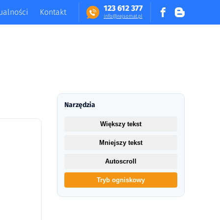
123 612 377
ualności
Kontakt
in​fo​@​​rej​somat​.​pl
Narzędzia
Większy tekst
Mniejszy tekst
Autoscroll
Tryb ogniskowy