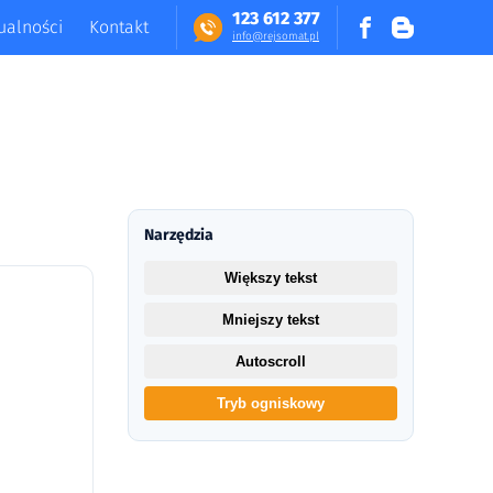
123 612 377
ualności
Kontakt
in​fo​@​​rej​somat​.​pl
Narzędzia
Większy tekst
Mniejszy tekst
Autoscroll
Tryb ogniskowy