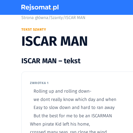
Strona główna
/
Szanty
/
ISCAR MAN
TEKST SZANTY
ISCAR MAN
ISCAR MAN – tekst
ZWROTKA 1
Rolling up and rolling down-
we dont really know which day and when
Easy to slow down and hard to ran away
But the best for me to be an ISCARMAN
When pirate Kid left his home,
crossed many seas, ran close the wind