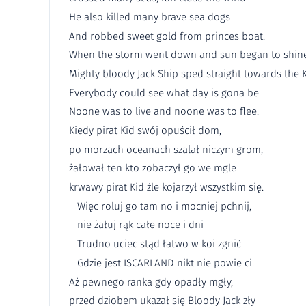
He also killed many brave sea dogs
And robbed sweet gold from princes boat.
When the storm went down and sun began to shin
Mighty bloody Jack Ship sped straight towards the 
Everybody could see what day is gona be
Noone was to live and noone was to flee.
Kiedy pirat Kid swój opuścił dom,
po morzach oceanach szalał niczym grom,
żałował ten kto zobaczył go we mgle
krwawy pirat Kid źle kojarzył wszystkim się.
Więc roluj go tam no i mocniej pchnij,
nie żałuj rąk całe noce i dni
Trudno uciec stąd łatwo w koi zgnić
Gdzie jest ISCARLAND nikt nie powie ci.
Aż pewnego ranka gdy opadły mgły,
przed dziobem ukazał się Bloody Jack zły