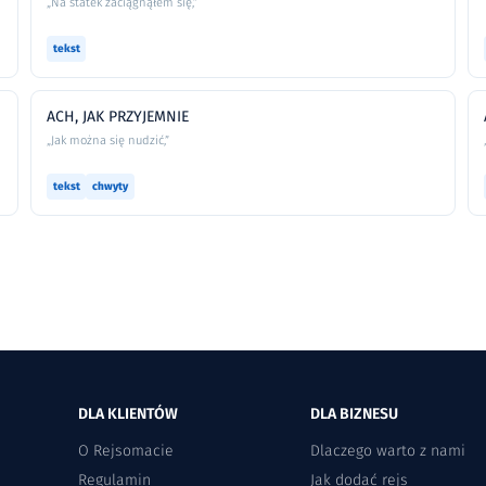
„Na statek zaciągnąłem się,”
tekst
ACH, JAK PRZYJEMNIE
„Jak można się nudzić,”
tekst
chwyty
DLA KLIENTÓW
DLA BIZNESU
O Rejsomacie
Dlaczego warto z nami
Regulamin
Jak dodać rejs