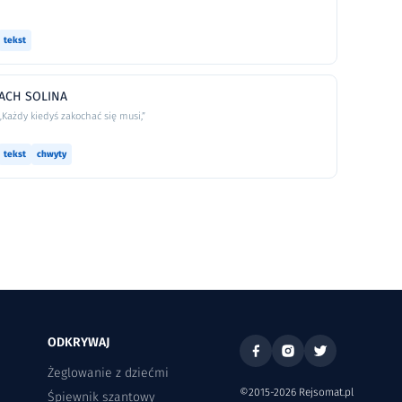
tekst
ACH SOLINA
„Każdy kiedyś zakochać się musi,”
tekst
chwyty
ODKRYWAJ
Żeglowanie z dziećmi
©2015-2026 Rejsomat.pl
Śpiewnik szantowy