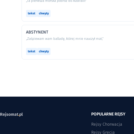
„Ta pierwsza morska podróż do Australii!”
tekst
chwyty
ABSTYNENT
„Zaśpiewam wam balladę, której mnie nauczył mat,”
tekst
chwyty
POPULARNE REJSY
Rejsomat
.
pl
Rejsy Chorwacja
Rejsy Grecja