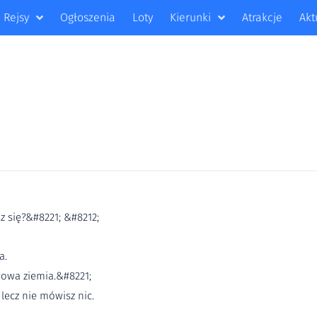
Rejsy
Ogłoszenia
Loty
Kierunki
Atrakcje
Akt
z się?&#8221; &#8212;
a.
łowa ziemia.&#8221;
lecz nie mówisz nic.