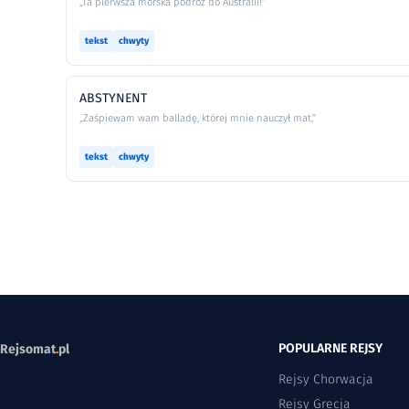
„Ta pierwsza morska podróż do Australii!”
tekst
chwyty
ABSTYNENT
„Zaśpiewam wam balladę, której mnie nauczył mat,”
tekst
chwyty
POPULARNE REJSY
Rejsomat
.
pl
Rejsy Chorwacja
Rejsy Grecja