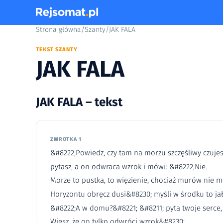
Strona główna
/
Szanty
/
JAK FALA
TEKST SZANTY
JAK FALA
JAK FALA – tekst
ZWROTKA 1
&#8222;Powiedz, czy tam na morzu szczęśliwy czujes
pytasz, a on odwraca wzrok i mówi: &#8222;Nie.
Morze to pustka, to więzienie, chociaż murów nie m
Horyzontu obręcz dusi&#8230; myśli w środku to ja
&#8222;A w domu?&#8221; &#8211; pyta twoje serce, 
Wiesz, że on tylko odwróci wzrok&#8230;