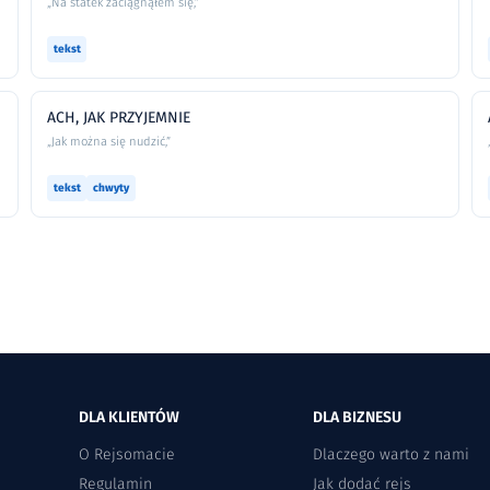
„Na statek zaciągnąłem się,”
tekst
ACH, JAK PRZYJEMNIE
„Jak można się nudzić,”
tekst
chwyty
DLA KLIENTÓW
DLA BIZNESU
O Rejsomacie
Dlaczego warto z nami
Regulamin
Jak dodać rejs