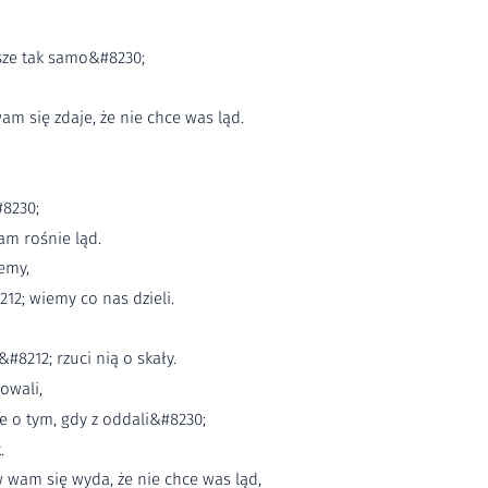
wsze tak samo&#8230;
 się zdaje, że nie chce was ląd.
#8230;
am rośnie ląd.
jemy,
12; wiemy co nas dzieli.
#8212; rzuci nią o skały.
owali,
e o tym, gdy z oddali&#8230;
.
wam się wyda, że nie chce was ląd,