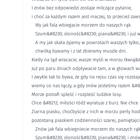
I znów bez odpowiedzi zostaje milczące pytanie,
i choć za każdym razem jest inaczej, to przecież za
Wy jak fala wbiegacie morzem do naszych rąk.
Szum&#8230; słoność&#8230; piana&#8230; i już wam
A my jak skała żyjemy w powrotach waszych tylko,
chwilką bywamy i z lat zbieramy muszle dni.
Kiedy na ląd wracacie, wasze myśli w morzu tkwią&
Już po paru dniach odpływacie tam, a w głowach w
I zwykle tak to bywa, że gdy na rejsu czas się rozsta
wiemy co nas łączy, a gdy znów jesteśmy razem &#82
Morze potrafi spleść i rozpleść ludzkie losy.
Chce &#8212; miłości łódź wyratuje z burz. Nie chce &
Ziarna piasku, choćbyście z nich w morzu perły hod
pozostaną piaskiem codzienności szarej, pamiętajci
Znów jak fala wbiegniecie morzem do naszych rąk
Szum&#8230; słoność&#8230; piana&#8230; i znów 