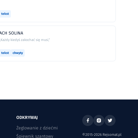
tekst
ACH SOLINA
„Każdy kiedyś zakochać się musi,”
tekst
chwyty
ODKRYWAJ
Żeglowanie z dziećmi
©2015-2026 Rejsomat.pl
Śpiewnik szantowy