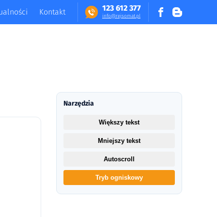
123 612 377
ualności
Kontakt
in​fo​@​​rej​somat​.​pl
Narzędzia
Większy tekst
Mniejszy tekst
Autoscroll
Tryb ogniskowy