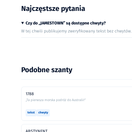
Najczęstsze pytania
Czy do „JAMESTOWN” są dostępne chwyty?
W tej chwili publikujemy zweryfikowany tekst bez chwytów
Podobne szanty
1788
„Ta pierwsza morska podróż do Australii!”
tekst
chwyty
ABSTYNENT