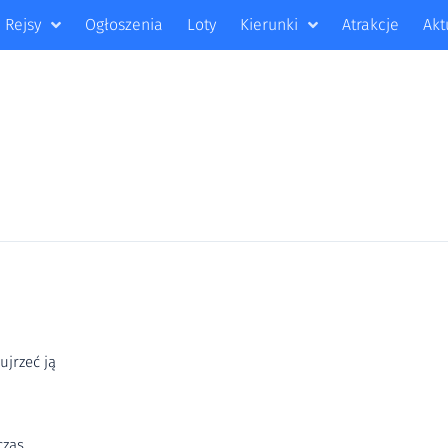
Rejsy
Ogłoszenia
Loty
Kierunki
Atrakcje
Akt
ujrzeć ją
czas