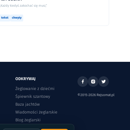
„Każdy kiedyś zakochać się musi,”
tekst
chwyty
ODKRYWAJ
Żeglowanie z dziećmi
©2015-2026 Rejsomat.pl
Śpiewnik szantowy
Baza jachtów
Wiadomości żeglarskie
Blog żeglarski