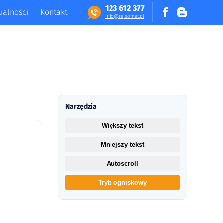
123 612 377
ualności
Kontakt
in​fo​@​​rej​somat​.​pl
Narzędzia
Większy tekst
Mniejszy tekst
Autoscroll
Tryb ogniskowy