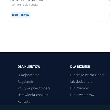
„Jak można się nudzić,”
tekst
chwyty
DLA KLIENTÓW
DLA BIZNESU
O Rejsomacie
Dlaczego warto z nami
Regulamin
Jak dodać rejs
Polityka prywatności
Dla mediów
Ustawienia cookies
Dla inwestorów
Kontakt