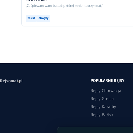
„Zaśpiewam wam balladę, której mnie nauczył mat,”
tekst
chwyty
POPULARNE REJSY
Rejsomat
.
pl
Rejsy Chorwacja
Rejsy Grecja
Rejsy Karaiby
Rejsy Bałtyk