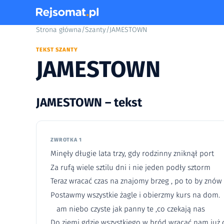
Strona główna
/
Szanty
/
JAMESTOWN
TEKST SZANTY
JAMESTOWN
JAMESTOWN – tekst
ZWROTKA 1
Minęły długie lata trzy, gdy rodzinny zniknął port
Za rufą wiele sztilu dni i nie jeden podły sztorm
Teraz wracać czas na znajomy brzeg , po to by znów 
Postawmy wszystkie żagle i obierzmy kurs na dom.
am niebo czyste jak panny te ,co czekają nas
Do ziemi gdzie wszystkiego w bród wracać nam już 