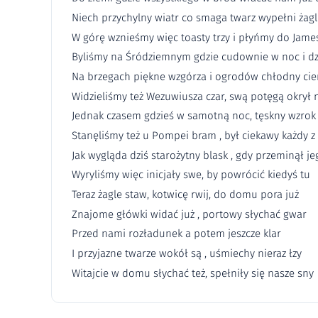
Niech przychylny wiatr co smaga twarz wypełni żag
W górę wznieśmy więc toasty trzy i płyńmy do Jame
Byliśmy na Śródziemnym gdzie cudownie w noc i d
Na brzegach piękne wzgórza i ogrodów chłodny cie
Widzieliśmy też Wezuwiusza czar, swą potęgą okrył 
Jednak czasem gdzieś w samotną noc, tęskny wzrok
Stanęliśmy też u Pompei bram , był ciekawy każdy z
Jak wygląda dziś starożytny blask , gdy przeminął je
Wyryliśmy więc inicjały swe, by powrócić kiedyś tu
Teraz żagle staw, kotwicę rwij, do domu pora już
Znajome główki widać już , portowy słychać gwar
Przed nami rozładunek a potem jeszcze klar
I przyjazne twarze wokół są , uśmiechy nieraz łzy
Witajcie w domu słychać też, spełniły się nasze sny