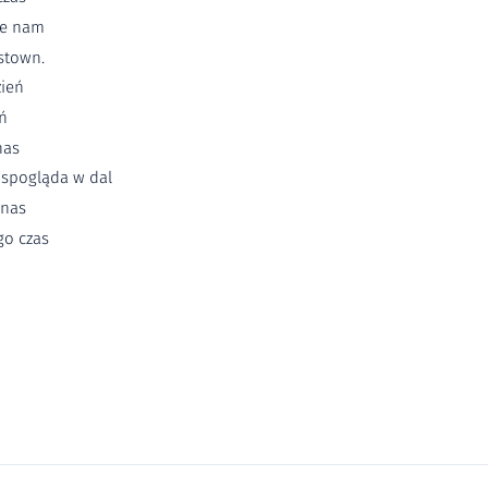
le nam
stown.
zień
ń
nas
 spogląda w dal
 nas
go czas