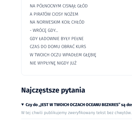
NA PÓŁNOCNYM CISNĄŁ GŁÓD
A PIRATÓW CIOSY NOŻEM
NA NORWESKIM KOIŁ CHŁÓD
- WRÓCĘ GDY...
GDY ŁADOWNIE BYŁY PEŁNE
CZAS DO DOMU OBRAĆ KURS
W TWOICH OCZU WPADŁEM GŁĘBIĘ
NIE WYPŁYNĘ NIGDY JUŻ
Najczęstsze pytania
Czy do „JEST W TWOICH OCZACH OCEANU BEZKRES” są do
W tej chwili publikujemy zweryfikowany tekst bez chwytów