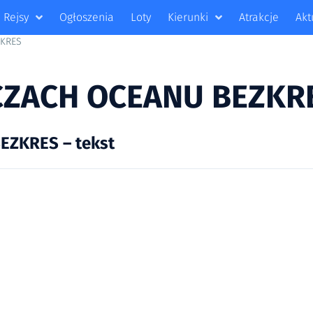
Rejsy
Ogłoszenia
Loty
Kierunki
Atrakcje
Akt
ZKRES
CZACH OCEANU BEZKR
EZKRES – tekst