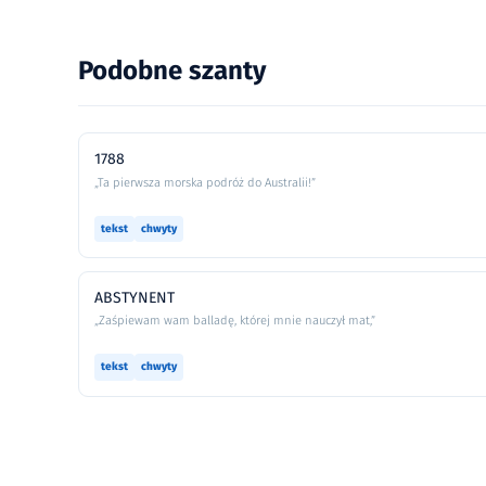
Podobne szanty
1788
„Ta pierwsza morska podróż do Australii!”
tekst
chwyty
ABSTYNENT
„Zaśpiewam wam balladę, której mnie nauczył mat,”
tekst
chwyty