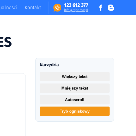
123 612 377
ualności
Kontakt
in​fo​@​​rej​somat​.​pl
ES
Narzędzia
Większy tekst
Mniejszy tekst
Autoscroll
Tryb ogniskowy