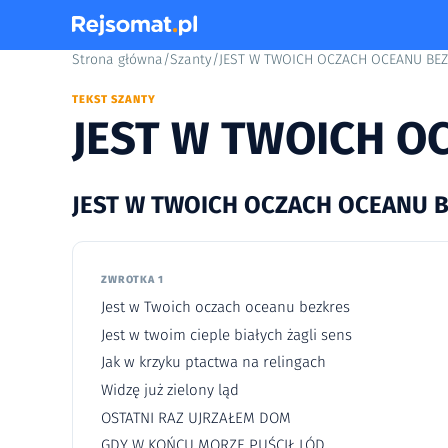
Strona główna
/
Szanty
/
JEST W TWOICH OCZACH OCEANU BE
TEKST SZANTY
JEST W TWOICH O
JEST W TWOICH OCZACH OCEANU B
ZWROTKA 1
Jest w Twoich oczach oceanu bezkres
Jest w twoim cieple białych żagli sens
Jak w krzyku ptactwa na relingach
Widzę już zielony ląd
OSTATNI RAZ UJRZAŁEM DOM
GDY W KOŃCU MORZE PUŚCIŁ LÓD