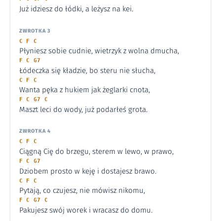
Już idziesz do łódki, a leżysz na kei.
ZWROTKA 3
C F C
Płyniesz sobie cudnie, wietrzyk z wolna dmucha,
F C G7
Łódeczka się kładzie, bo steru nie słucha,
C F C
Wanta pęka z hukiem jak żeglarki cnota,
F C G7 C
Maszt leci do wody, już podarłeś grota.
ZWROTKA 4
C F C
Ciągną Cię do brzegu, sterem w lewo, w prawo,
F C G7
Dziobem prosto w keję i dostajesz brawo.
C F C
Pytają, co czujesz, nie mówisz nikomu,
F C G7 C
Pakujesz swój worek i wracasz do domu.