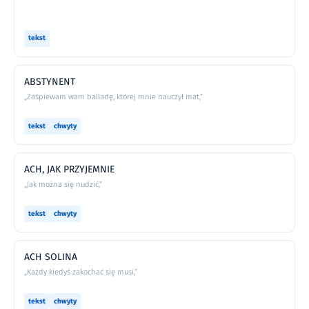
tekst
ABSTYNENT
„Zaśpiewam wam balladę, której mnie nauczył mat,”
tekst
chwyty
ACH, JAK PRZYJEMNIE
„Jak można się nudzić,”
tekst
chwyty
ACH SOLINA
„Każdy kiedyś zakochać się musi,”
tekst
chwyty