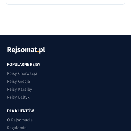
Rejsomat
.
pl
POPULARNE REJSY
Rejsy Chorwacja
Rejsy Grecja
Rejsy Karaiby
Rejsy Bałtyk
DLA KLIENTÓW
O Rejsomacie
Regulamin