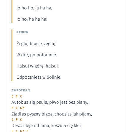
Jo ho ho, ja ha ha,
Jo ho, ha ha ha!
REFREN
Żegluj bracie, żegluj,
W dół, po połoninie.
Halsuj w górę, halsuj,
Odpoczniesz w Solinie.
ZWROTKA 2
C F C
Autobus się psuje, piwo jest bez piany,
F C G7
Zjadłeś pyszny bigos, chodzisz jak pijany,
C F C
Deszcz leje od rana, koszula się klei,
F C G7 C