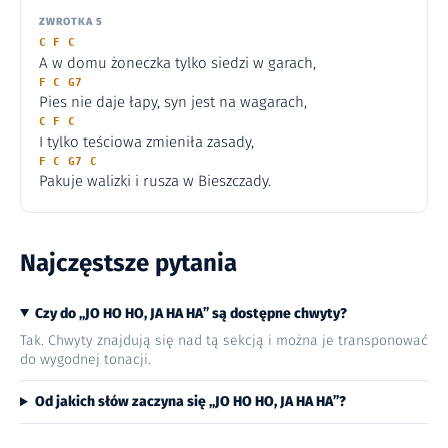
ZWROTKA 5
C F C
A w domu żoneczka tylko siedzi w garach,
F C G7
Pies nie daje łapy, syn jest na wagarach,
C F C
I tylko teściowa zmieniła zasady,
F C G7 C
Pakuje walizki i rusza w Bieszczady.
Najczęstsze pytania
Czy do „JO HO HO, JA HA HA” są dostępne chwyty?
Tak. Chwyty znajdują się nad tą sekcją i można je transponować
do wygodnej tonacji.
Od jakich słów zaczyna się „JO HO HO, JA HA HA”?