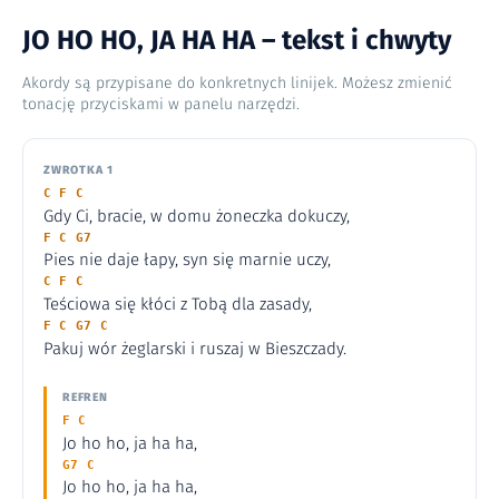
JO HO HO, JA HA HA – tekst i chwyty
Akordy są przypisane do konkretnych linijek. Możesz zmienić
tonację przyciskami w panelu narzędzi.
ZWROTKA 1
C F C
Gdy Ci, bracie, w domu żoneczka dokuczy,
F C G7
Pies nie daje łapy, syn się marnie uczy,
C F C
Teściowa się kłóci z Tobą dla zasady,
F C G7 C
Pakuj wór żeglarski i ruszaj w Bieszczady.
REFREN
F C
Jo ho ho, ja ha ha,
G7 C
Jo ho ho, ja ha ha,