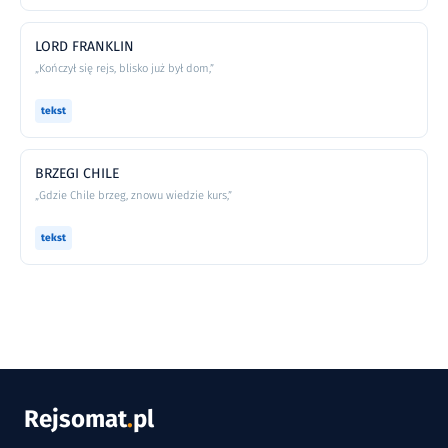
LORD FRANKLIN
„Kończył się rejs, blisko już był dom,”
tekst
BRZEGI CHILE
„Gdzie Chile brzeg, znowu wiedzie kurs,”
tekst
Rejsomat
.
pl