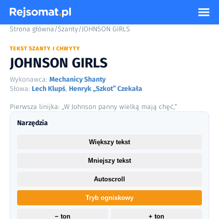
Strona główna
/
Szanty
/
JOHNSON GIRLS
TEKST SZANTY I CHWYTY
JOHNSON GIRLS
Wykonawca:
Mechanicy Shanty
Słowa:
Lech Klupś
,
Henryk „Szkot” Czekała
Pierwsza linijka: „W Johnson panny wielką mają chęć,”
Narzędzia
Większy tekst
Mniejszy tekst
Autoscroll
Tryb ogniskowy
− ton
+ ton