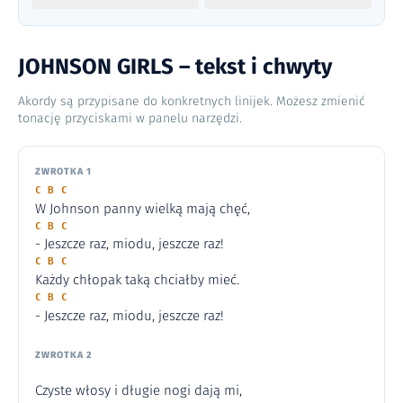
JOHNSON GIRLS – tekst i chwyty
Akordy są przypisane do konkretnych linijek. Możesz zmienić
tonację przyciskami w panelu narzędzi.
ZWROTKA 1
C B C
W Johnson panny wielką mają chęć,
C B C
- Jeszcze raz, miodu, jeszcze raz!
C B C
Każdy chłopak taką chciałby mieć.
C B C
- Jeszcze raz, miodu, jeszcze raz!
ZWROTKA 2
Czyste włosy i długie nogi dają mi,