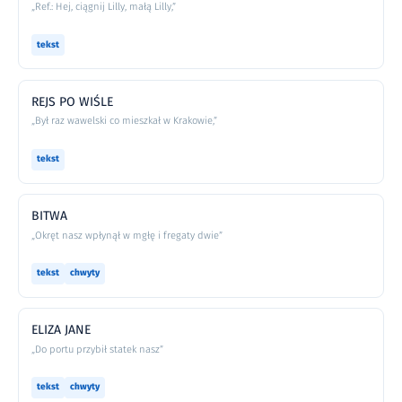
„Ref.: Hej, ciągnij Lilly, małą Lilly,”
tekst
REJS PO WIŚLE
„Był raz wawelski co mieszkał w Krakowie,”
tekst
BITWA
„Okręt nasz wpłynął w mgłę i fregaty dwie”
tekst
chwyty
ELIZA JANE
„Do portu przybił statek nasz”
tekst
chwyty