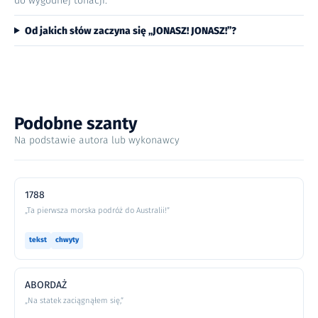
do wygodnej tonacji.
Od jakich słów zaczyna się „JONASZ! JONASZ!”?
Podobne szanty
Na podstawie autora lub wykonawcy
1788
„Ta pierwsza morska podróż do Australii!”
tekst
chwyty
ABORDAŻ
„Na statek zaciągnąłem się,”