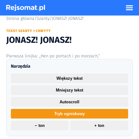
Strona główna
/
Szanty
/
JONASZ! JONASZ!
TEKST SZANTY I CHWYTY
JONASZ! JONASZ!
Pierwsza linijka: „Hen po portach i po morzach,”
Narzędzia
Większy tekst
Mniejszy tekst
Autoscroll
Tryb ogniskowy
− ton
+ ton