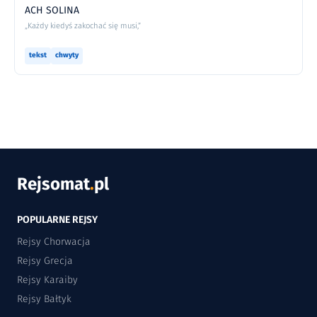
ACH SOLINA
„Każdy kiedyś zakochać się musi,”
tekst
chwyty
Rejsomat
.
pl
POPULARNE REJSY
Rejsy Chorwacja
Rejsy Grecja
Rejsy Karaiby
Rejsy Bałtyk