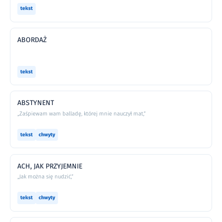
tekst
ABORDAŻ
tekst
ABSTYNENT
„Zaśpiewam wam balladę, której mnie nauczył mat,”
tekst
chwyty
ACH, JAK PRZYJEMNIE
„Jak można się nudzić,”
tekst
chwyty