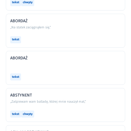
tekst
chwyty
ABORDAŻ
„Na statek zaciągnąłem się,”
tekst
ABORDAŻ
tekst
ABSTYNENT
„Zaśpiewam wam balladę, której mnie nauczył mat,”
tekst
chwyty