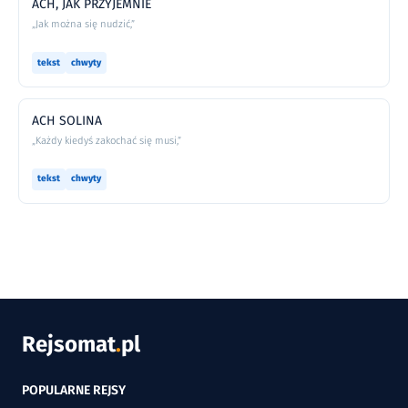
ACH, JAK PRZYJEMNIE
„Jak można się nudzić,”
tekst
chwyty
ACH SOLINA
„Każdy kiedyś zakochać się musi,”
tekst
chwyty
Rejsomat
.
pl
POPULARNE REJSY