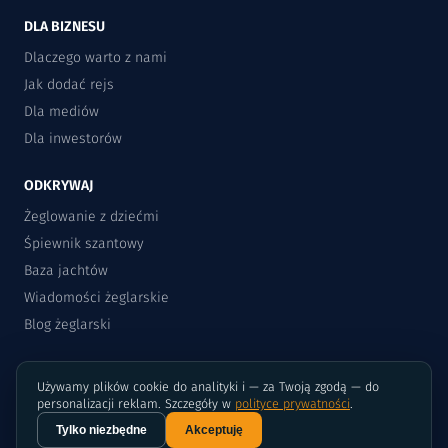
DLA BIZNESU
Dlaczego warto z nami
Jak dodać rejs
Dla mediów
Dla inwestorów
ODKRYWAJ
Żeglowanie z dziećmi
Śpiewnik szantowy
Baza jachtów
Wiadomości żeglarskie
Blog żeglarski
Używamy plików cookie do analityki i — za Twoją zgodą — do
personalizacji reklam. Szczegóły w
polityce prywatności
.
Tylko niezbędne
Akceptuję
©2015-2026 Rejsomat.pl