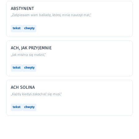
ABSTYNENT
„Zaśpiewam wam balladę, której mnie nauczył mat,”
tekst
chwyty
ACH, JAK PRZYJEMNIE
„Jak można się nudzić,”
tekst
chwyty
ACH SOLINA
„Każdy kiedyś zakochać się musi,”
tekst
chwyty