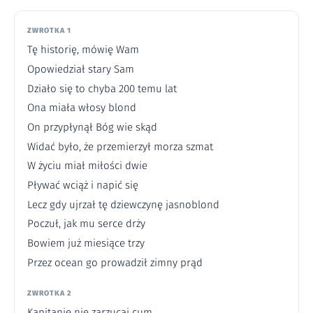
ZWROTKA 1
Tę historię, mówię Wam
Opowiedział stary Sam
Działo się to chyba 200 temu lat
Ona miała włosy blond
On przypłynął Bóg wie skąd
Widać było, że przemierzył morza szmat
W życiu miał miłości dwie
Pływać wciąż i napić się
Lecz gdy ujrzał tę dziewczynę jasnoblond
Poczuł, jak mu serce drży
Bowiem już miesiące trzy
Przez ocean go prowadził zimny prąd
ZWROTKA 2
Kapitanie nie zarzucaj cum