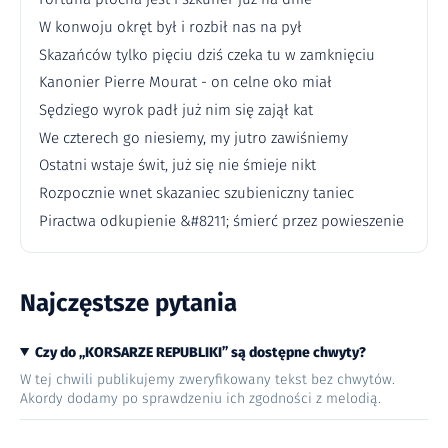
W konwoju okręt był i rozbił nas na pył
Skazańców tylko pięciu dziś czeka tu w zamknięciu
Kanonier Pierre Mourat - on celne oko miał
Sędziego wyrok padł już nim się zajął kat
We czterech go niesiemy, my jutro zawiśniemy
Ostatni wstaje świt, już się nie śmieje nikt
Rozpocznie wnet skazaniec szubieniczny taniec
Piractwa odkupienie &#8211; śmierć przez powieszenie
Najczęstsze pytania
Czy do „KORSARZE REPUBLIKI” są dostępne chwyty?
W tej chwili publikujemy zweryfikowany tekst bez chwytów.
Akordy dodamy po sprawdzeniu ich zgodności z melodią.