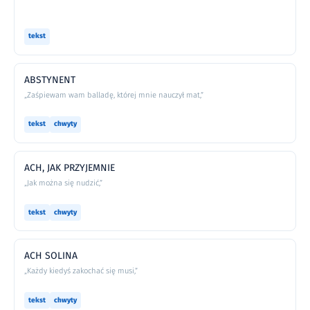
tekst
ABSTYNENT
„Zaśpiewam wam balladę, której mnie nauczył mat,”
tekst
chwyty
ACH, JAK PRZYJEMNIE
„Jak można się nudzić,”
tekst
chwyty
ACH SOLINA
„Każdy kiedyś zakochać się musi,”
tekst
chwyty