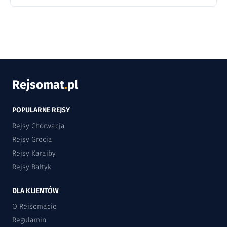
Rejsomat
.
pl
POPULARNE REJSY
Rejsy Chorwacja
Rejsy Grecja
Rejsy Karaiby
Rejsy Bałtyk
DLA KLIENTÓW
O Rejsomacie
Regulamin