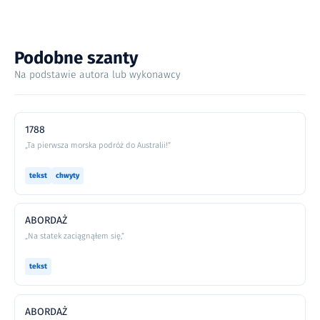
Podobne szanty
Na podstawie autora lub wykonawcy
1788
„Ta pierwsza morska podróż do Australii!”
tekst
chwyty
ABORDAŻ
„Na statek zaciągnąłem się,”
tekst
ABORDAŻ