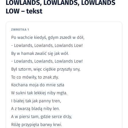
LOWLANDS, LOWLANDS, LOWLANDS
LOW – tekst
ZWROTKA 1
Po wachcie kiedyś, gdym zszedł w dół,
- Lowlands, Lowlands, Lowlands Low!
By w hamak zwalić się jak wół.
- Lowlands, Lowlands, Lowlands Low!
Był sztorm, więc ciężkie przyszły sny,
To co mówiły, to znak zły.
Kochana moja do mnie szła
W sukni tak lekkiej niby mgła.
I białej tak jak panny tren,
A z twarzą bladą niby len.
A w piersi tam, gdzie serce drży,
Różę przypięła barwy krwi.