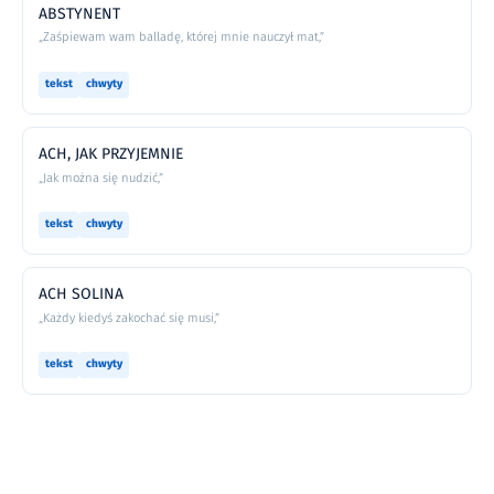
ABSTYNENT
„Zaśpiewam wam balladę, której mnie nauczył mat,”
tekst
chwyty
ACH, JAK PRZYJEMNIE
„Jak można się nudzić,”
tekst
chwyty
ACH SOLINA
„Każdy kiedyś zakochać się musi,”
tekst
chwyty