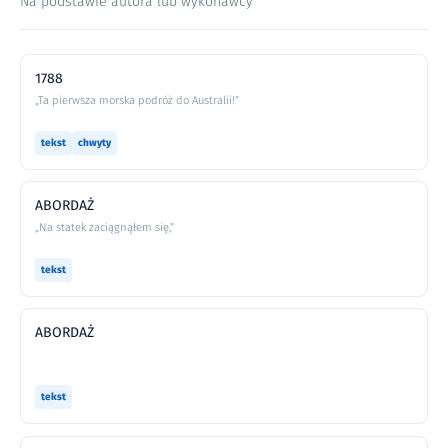
Na podstawie autora lub wykonawcy
1788
„Ta pierwsza morska podróż do Australii!”
tekst
chwyty
ABORDAŻ
„Na statek zaciągnąłem się,”
tekst
ABORDAŻ
tekst