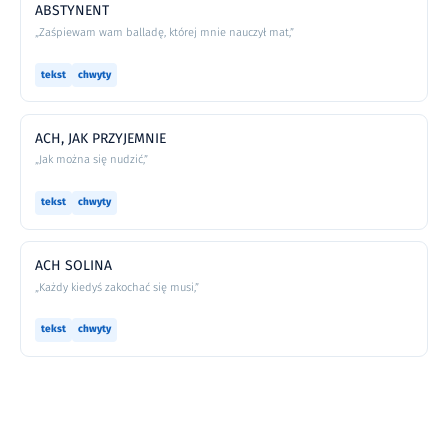
ABSTYNENT
„Zaśpiewam wam balladę, której mnie nauczył mat,”
tekst
chwyty
ACH, JAK PRZYJEMNIE
„Jak można się nudzić,”
tekst
chwyty
ACH SOLINA
„Każdy kiedyś zakochać się musi,”
tekst
chwyty