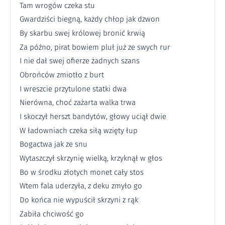
Tam wrogów czeka stu
Gwardziści biegną, każdy chłop jak dzwon
By skarbu swej królowej bronić krwią
Za późno, pirat bowiem pluł już ze swych rur
I nie dał swej ofierze żadnych szans
Obrońców zmiotło z burt
I wreszcie przytulone statki dwa
Nierówna, choć zażarta walka trwa
I skoczył herszt bandytów, głowy uciął dwie
W ładowniach czeka siłą wzięty łup
Bogactwa jak ze snu
Wytaszczył skrzynię wielką, krzyknął w głos
Bo w środku złotych monet cały stos
Wtem fala uderzyła, z deku zmyło go
Do końca nie wypuścił skrzyni z rąk
Zabiła chciwość go