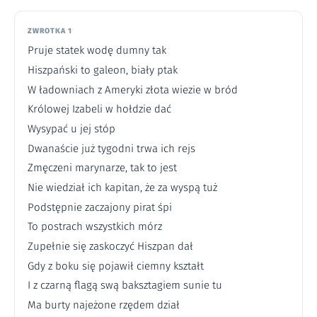
ZWROTKA 1
Pruje statek wodę dumny tak
Hiszpański to galeon, biały ptak
W ładowniach z Ameryki złota wiezie w bród
Królowej Izabeli w hołdzie dać
Wysypać u jej stóp
Dwanaście już tygodni trwa ich rejs
Zmęczeni marynarze, tak to jest
Nie wiedział ich kapitan, że za wyspą tuż
Podstępnie zaczajony pirat śpi
To postrach wszystkich mórz
Zupełnie się zaskoczyć Hiszpan dał
Gdy z boku się pojawił ciemny kształt
I z czarną flagą swą baksztagiem sunie tu
Ma burty najeżone rzędem dział