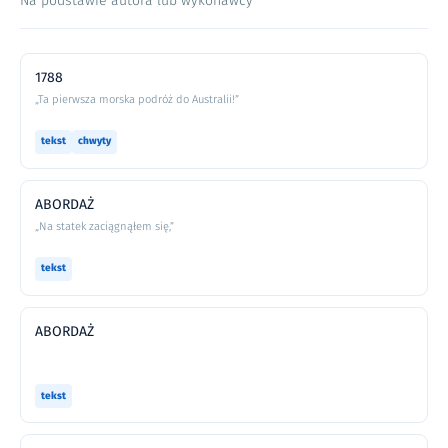
Na podstawie autora lub wykonawcy
1788
„Ta pierwsza morska podróż do Australii!”
tekst
chwyty
ABORDAŻ
„Na statek zaciągnąłem się,”
tekst
ABORDAŻ
tekst