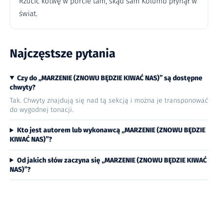
Rzucić kotwę w porcie tam, skąd sam Kolumb płynął w
świat.
Najczęstsze pytania
Czy do „MARZENIE (ZNOWU BĘDZIE KIWAĆ NAS)” są dostępne
chwyty?
Tak. Chwyty znajdują się nad tą sekcją i można je transponować
do wygodnej tonacji.
Kto jest autorem lub wykonawcą „MARZENIE (ZNOWU BĘDZIE
KIWAĆ NAS)”?
Od jakich słów zaczyna się „MARZENIE (ZNOWU BĘDZIE KIWAĆ
NAS)”?