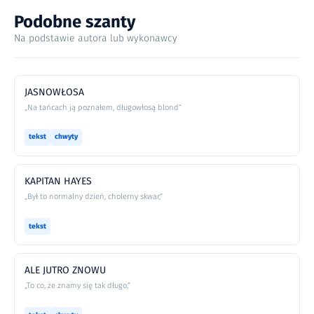
Podobne szanty
Na podstawie autora lub wykonawcy
JASNOWŁOSA
„Na tańcach ją poznałem, długowłosą blond”
tekst
chwyty
KAPITAN HAYES
„Był to normalny dzień, cholerny skwar,”
tekst
ALE JUTRO ZNOWU
„To co, że znamy się tak długo,”