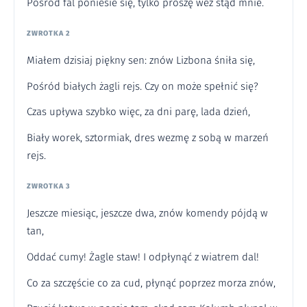
Pośród fal poniesie się, tylko proszę weź stąd mnie.
ZWROTKA 2
Miałem dzisiaj piękny sen: znów Lizbona śniła się,
Pośród białych żagli rejs. Czy on może spełnić się?
Czas upływa szybko więc, za dni parę, lada dzień,
Biały worek, sztormiak, dres wezmę z sobą w marzeń
rejs.
ZWROTKA 3
Jeszcze miesiąc, jeszcze dwa, znów komendy pójdą w
tan,
Oddać cumy! Żagle staw! I odpłynąć z wiatrem dal!
Co za szczęście co za cud, płynąć poprzez morza znów,