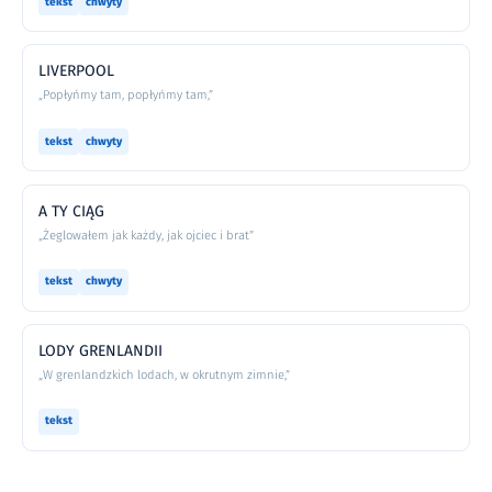
tekst
chwyty
LIVERPOOL
„Popłyńmy tam, popłyńmy tam,”
tekst
chwyty
A TY CIĄG
„Żeglowałem jak każdy, jak ojciec i brat”
tekst
chwyty
LODY GRENLANDII
„W grenlandzkich lodach, w okrutnym zimnie,”
tekst