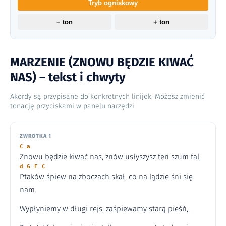
Tryb ogniskowy
− ton
+ ton
MARZENIE (ZNOWU BĘDZIE KIWAĆ
NAS) – tekst i chwyty
Akordy są przypisane do konkretnych linijek. Możesz zmienić
tonację przyciskami w panelu narzędzi.
ZWROTKA 1
C a
Znowu będzie kiwać nas, znów usłyszysz ten szum fal,
d G F C
Ptaków śpiew na zboczach skał, co na lądzie śni się
nam.
Wypłyniemy w długi rejs, zaśpiewamy starą pieśń,