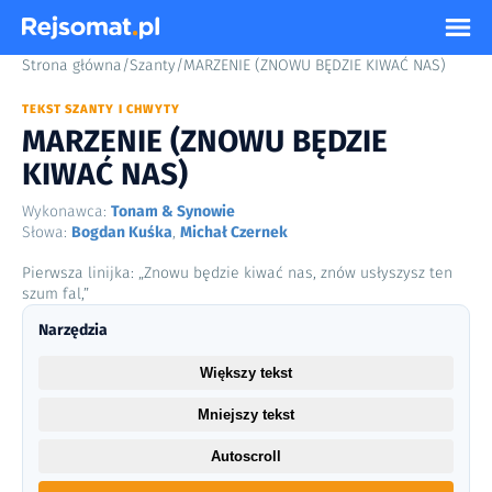
Strona główna
/
Szanty
/
MARZENIE (ZNOWU BĘDZIE KIWAĆ NAS)
TEKST SZANTY I CHWYTY
MARZENIE (ZNOWU BĘDZIE
KIWAĆ NAS)
Wykonawca:
Tonam & Synowie
Słowa:
Bogdan Kuśka
,
Michał Czernek
Pierwsza linijka: „Znowu będzie kiwać nas, znów usłyszysz ten
szum fal,”
Narzędzia
Większy tekst
Mniejszy tekst
Autoscroll