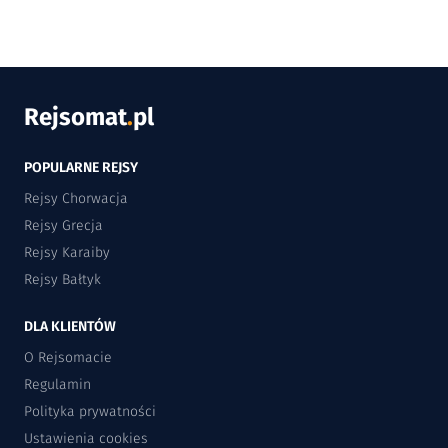
Rejsomat
.
pl
POPULARNE REJSY
Rejsy Chorwacja
Rejsy Grecja
Rejsy Karaiby
Rejsy Bałtyk
DLA KLIENTÓW
O Rejsomacie
Regulamin
Polityka prywatności
Ustawienia cookies