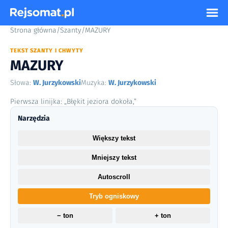
Strona główna
/
Szanty
/
MAZURY
TEKST SZANTY I CHWYTY
MAZURY
Słowa:
W. Jurzykowski
Muzyka:
W. Jurzykowski
Pierwsza linijka: „Błękit jeziora dokoła,”
Narzędzia
Większy tekst
Mniejszy tekst
Autoscroll
Tryb ogniskowy
− ton
+ ton