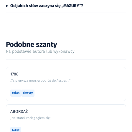
Od jakich słów zaczyna się „MAZURY”?
Podobne szanty
Na podstawie autora lub wykonawcy
1788
„Ta pierwsza morska podróż do Australii!”
tekst
chwyty
ABORDAŻ
„Na statek zaciągnąłem się,”
tekst