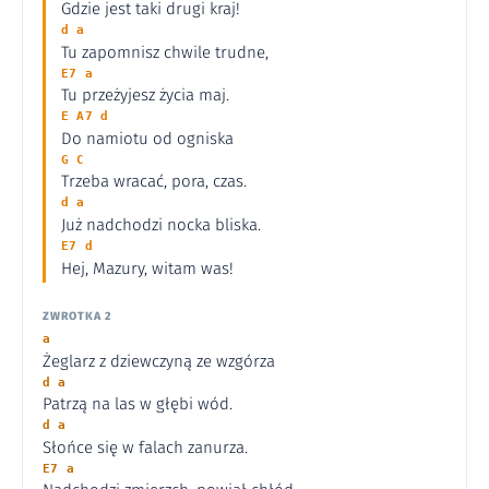
Gdzie jest taki drugi kraj!
d a
Tu zapomnisz chwile trudne,
E7 a
Tu przeżyjesz życia maj.
E A7 d
Do namiotu od ogniska
G C
Trzeba wracać, pora, czas.
d a
Już nadchodzi nocka bliska.
E7 d
Hej, Mazury, witam was!
ZWROTKA 2
a
Żeglarz z dziewczyną ze wzgórza
d a
Patrzą na las w głębi wód.
d a
Słońce się w falach zanurza.
E7 a