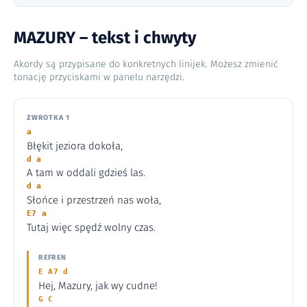
MAZURY – tekst i chwyty
Akordy są przypisane do konkretnych linijek. Możesz zmienić
tonację przyciskami w panelu narzędzi.
ZWROTKA 1
a
Błękit jeziora dokoła,
d a
A tam w oddali gdzieś las.
d a
Słońce i przestrzeń nas woła,
E7 a
Tutaj więc spędź wolny czas.
REFREN
E A7 d
Hej, Mazury, jak wy cudne!
G C