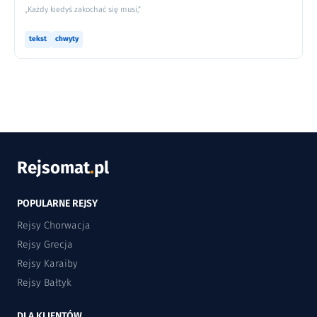
„Każdy kiedyś zakochać się musi,”
tekst
chwyty
Rejsomat
.
pl
POPULARNE REJSY
Rejsy Chorwacja
Rejsy Grecja
Rejsy Karaiby
Rejsy Bałtyk
DLA KLIENTÓW