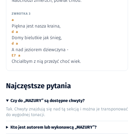
Nadchodzi zmierzch, powiał chłód.
ZWROTKA 3
a
Piękna jest nasza kraina,
d a
Domy bielutkie jak śnieg,
d a
A nad jeziorem dziewczyna -
E7 a
Chciałbym z nią przeżyć choć wiek.
Najczęstsze pytania
Czy do „MAZURY” są dostępne chwyty?
Tak. Chwyty znajdują się nad tą sekcją i można je transponować
do wygodnej tonacji.
Kto jest autorem lub wykonawcą „MAZURY”?