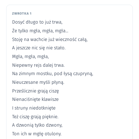
ZWROTKA 1
Dosyć długo to już trwa,
Że tylko mgła, mgła, mgła...
Stoję na wachcie już wieczność całą,
A jeszcze nic się nie stało.
Mgła, mgła, mgła,
Niepewny rejs dalej trwa.
Na zimnym mostku, pod łysą czupryną,
Nieuczesane myśli płyną.
Prześlicznie grają ciszę
Nienaciśnięte klawisze
I struny niedotknięte
Też ciszę grają pięknie.
A dzwonią tylko dzwony,
Ton ich w mgłę otulony.