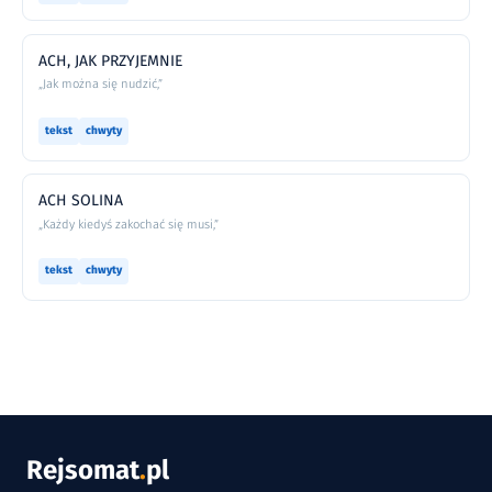
ACH, JAK PRZYJEMNIE
„Jak można się nudzić,”
tekst
chwyty
ACH SOLINA
„Każdy kiedyś zakochać się musi,”
tekst
chwyty
Rejsomat
.
pl