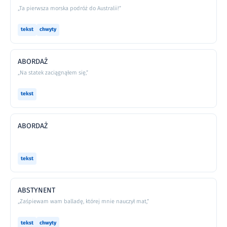
„Ta pierwsza morska podróż do Australii!”
tekst
chwyty
ABORDAŻ
„Na statek zaciągnąłem się,”
tekst
ABORDAŻ
tekst
ABSTYNENT
„Zaśpiewam wam balladę, której mnie nauczył mat,”
tekst
chwyty