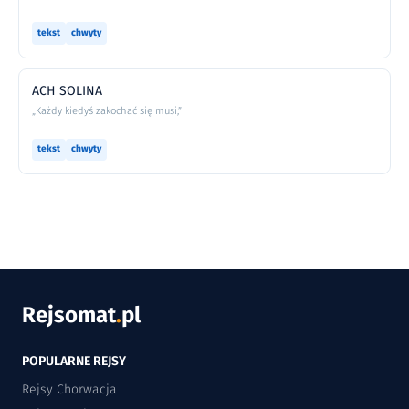
tekst
chwyty
ACH SOLINA
„Każdy kiedyś zakochać się musi,”
tekst
chwyty
Rejsomat
.
pl
POPULARNE REJSY
Rejsy Chorwacja