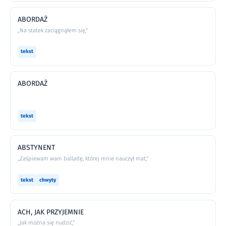
ABORDAŻ
„Na statek zaciągnąłem się,”
tekst
ABORDAŻ
tekst
ABSTYNENT
„Zaśpiewam wam balladę, której mnie nauczył mat,”
tekst
chwyty
ACH, JAK PRZYJEMNIE
„Jak można się nudzić,”