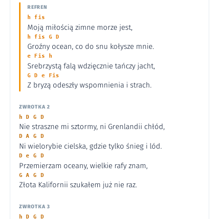
REFREN
h fis
Moją miłością zimne morze jest,
h fis G D
Groźny ocean, co do snu kołysze mnie.
e Fis h
Srebrzystą falą wdzięcznie tańczy jacht,
G D e Fis
Z bryzą odeszły wspomnienia i strach.
ZWROTKA 2
h D G D
Nie straszne mi sztormy, ni Grenlandii chłód,
D A G D
Ni wielorybie cielska, gdzie tylko śnieg i lód.
D e G D
Przemierzam oceany, wielkie rafy znam,
G A G D
Złota Kalifornii szukałem już nie raz.
ZWROTKA 3
h D G D