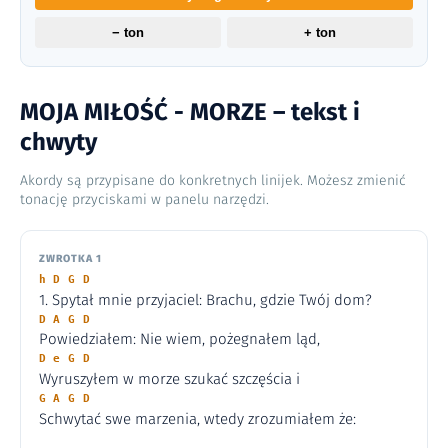
− ton
+ ton
MOJA MIŁOŚĆ - MORZE – tekst i
chwyty
Akordy są przypisane do konkretnych linijek. Możesz zmienić
tonację przyciskami w panelu narzędzi.
ZWROTKA 1
h D G D
1. Spytał mnie przyjaciel: Brachu, gdzie Twój dom?
D A G D
Powiedziałem: Nie wiem, pożegnałem ląd,
D e G D
Wyruszyłem w morze szukać szczęścia i
G A G D
Schwytać swe marzenia, wtedy zrozumiałem że: