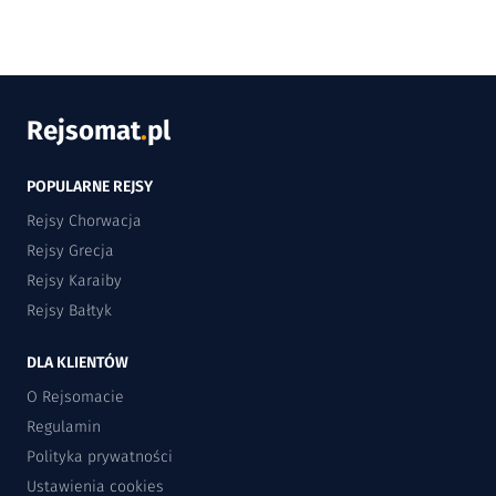
Rejsomat
.
pl
POPULARNE REJSY
Rejsy Chorwacja
Rejsy Grecja
Rejsy Karaiby
Rejsy Bałtyk
DLA KLIENTÓW
O Rejsomacie
Regulamin
Polityka prywatności
Ustawienia cookies