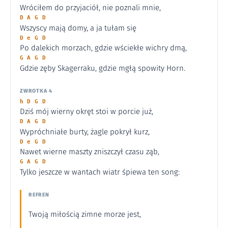
Wróciłem do przyjaciół, nie poznali mnie,
D A G D
Wszyscy mają domy, a ja tułam się
D e G D
Po dalekich morzach, gdzie wściekłe wichry dmą,
G A G D
Gdzie zęby Skagerraku, gdzie mgłą spowity Horn.
ZWROTKA 4
h D G D
Dziś mój wierny okręt stoi w porcie już,
D A G D
Wypróchniałe burty, żagle pokrył kurz,
D e G D
Nawet wierne maszty zniszczył czasu ząb,
G A G D
Tylko jeszcze w wantach wiatr śpiewa ten song:
REFREN
Twoją miłością zimne morze jest,