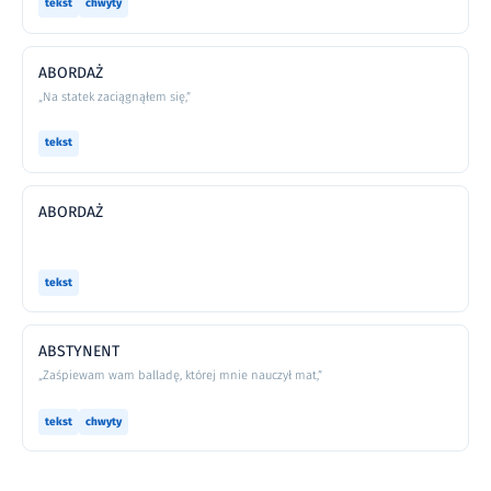
tekst
chwyty
ABORDAŻ
„Na statek zaciągnąłem się,”
tekst
ABORDAŻ
tekst
ABSTYNENT
„Zaśpiewam wam balladę, której mnie nauczył mat,”
tekst
chwyty