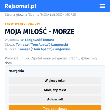
Strona główna
/
Szanty
/
MOJA MIŁOŚĆ - MORZE
TEKST SZANTY I CHWYTY
MOJA MIŁOŚĆ - MORZE
Wykonawca:
Łangowski Tomasz
Słowa:
Tomasz ("Tom Apacz") Łangowski
Muzyka:
Tomasz ("Tom Apacz") Łangowski
Pierwsza linijka: „Spytał mnie przyjaciel: Brachu, gdzie Twój
dom?”
Narzędzia
Większy tekst
Mniejszy tekst
Autoscroll
Tryb ogniskowy