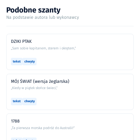
Podobne szanty
Na podstawie autora lub wykonawcy
DZIKI PTAK
„Sam sobie kapitanem, sterem i okrętem,”
tekst
chwyty
MÓJ ŚWIAT (wersja żeglarska)
„Kiedy w piątek słońce świeci,”
tekst
chwyty
1788
„Ta pierwsza morska podróż do Australii!”