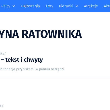
Rejsy
Ogłoszenia
Loty
Kierunki
Atrakcje
Akt
ZYNA RATOWNIKA
ika,”
 tekst i chwyty
ić tonację przyciskami w panelu narzędzi.
a.