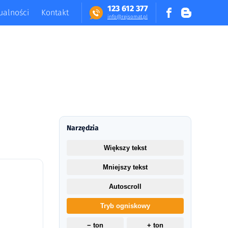
123 612 377
ualności
Kontakt
in​fo​@​​rej​somat​.​pl
Narzędzia
Większy tekst
Mniejszy tekst
Autoscroll
Tryb ogniskowy
− ton
+ ton