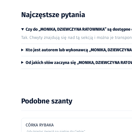
Najczęstsze pytania
Czy do „MONIKA, DZIEWCZYNA RATOWNIKA” są dostępne
Tak. Chwyty znajdują się nad tą sekcją i można je transpo
Kto jest autorem lub wykonawcą „MONIKA, DZIEWCZYN
Od jakich słów zaczyna się „MONIKA, DZIEWCZYNA RAT
Podobne szanty
CÓRKA RYBAKA
„Gdy księżyc świecił na niebie do Ciebie,”