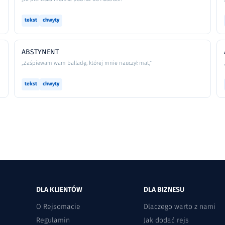
tekst
chwyty
ABSTYNENT
„Zaśpiewam wam balladę, której mnie nauczył mat,”
tekst
chwyty
DLA KLIENTÓW
DLA BIZNESU
O Rejsomacie
Dlaczego warto z nami
Regulamin
Jak dodać rejs