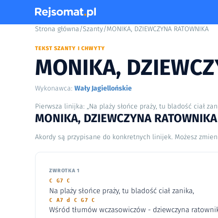
Strona główna
/
Szanty
/
MONIKA, DZIEWCZYNA RATOWNIKA
TEKST SZANTY I CHWYTY
MONIKA, DZIEWC
Wykonawca:
Wały Jagiellońskie
Pierwsza linijka: „Na plaży słońce praży, tu bladość ciał zan
MONIKA, DZIEWCZYNA RATOWNIKA –
Akordy są przypisane do konkretnych linijek. Możesz zmien
ZWROTKA 1
C G7 C
Na plaży słońce praży, tu bladość ciał zanika,
C A7 d C G7 C
Wśród tłumów wczasowiczów - dziewczyna ratownik