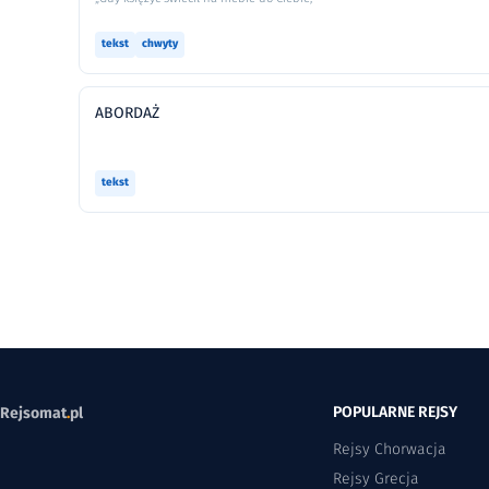
tekst
chwyty
ABORDAŻ
tekst
POPULARNE REJSY
Rejsomat
.
pl
Rejsy Chorwacja
Rejsy Grecja