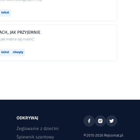
tekst
ACH, JAK PRZYJEMNIE
„Jak można się nudzić,”
tekst
chwyty
ODKRYWAJ
Żeglowanie z dziećmi
©2015-2026 Rejsomat.pl
Śpiewnik szantowy