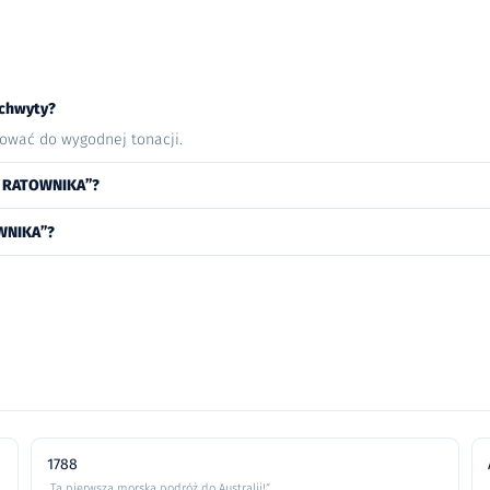
 chwyty?
nować do wygodnej tonacji.
A RATOWNIKA”?
OWNIKA”?
1788
„Ta pierwsza morska podróż do Australii!”