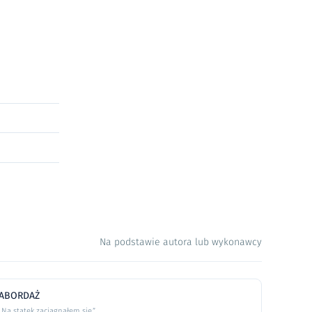
Na podstawie autora lub wykonawcy
ABORDAŻ
„Na statek zaciągnąłem się,”