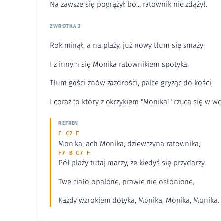
Na zawsze się pogrążył bo... ratownik nie zdążył.
ZWROTKA 3
Rok minął, a na plaży, już nowy tłum się smaży
I z innym się Monika ratownikiem spotyka.
Tłum gości znów zazdrości, palce gryząc do kości,
I coraz to który z okrzykiem "Monika!" rzuca się w wo
REFREN
F C7 F
Monika, ach Monika, dziewczyna ratownika,
F7 B C7 F
Pół plaży tutaj marzy, że kiedyś się przydarzy.
Twe ciało opalone, prawie nie osłonione,
Każdy wzrokiem dotyka, Monika, Monika, Monika.