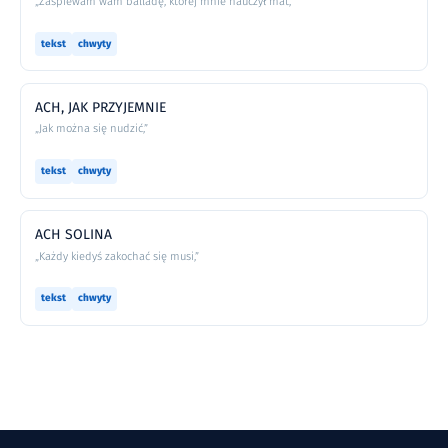
„Zaśpiewam wam balladę, której mnie nauczył mat,”
tekst
chwyty
ACH, JAK PRZYJEMNIE
„Jak można się nudzić,”
tekst
chwyty
ACH SOLINA
„Każdy kiedyś zakochać się musi,”
tekst
chwyty