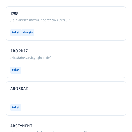
1788
„Ta pierwsza morska podróż do Australii!”
tekst
chwyty
ABORDAŻ
„Na statek zaciągnąłem się,”
tekst
ABORDAŻ
tekst
ABSTYNENT