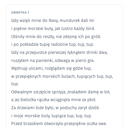
ZWROTKA 1
Gdy wzięli mnie do Navy, mundurek dali mi
i piękne morskie buty, jak lustro każdy lśnił.
Olśniły mnie do reszty, nie zdejmę ich po grób
i po pokładzie tupię radośnie tup, tup, tup.
Gdy na przepustce pierwszej łyknąłem drinki dwa,
ruszyłem na panienki, odwaga w piersi gra.
Wędruję ulicami, rozglądam się gdzie łup,
w przepięknych morskich butach, tupiących tup, tup,
tup.
Odważnym szczęście sprzyja, znalazłem damę w lot,
a jej bielutka rączka wciągnęła mnie za płot.
Za drzwiami łoże było, w poduchy zarył dziób
i moje morskie buty, tupiące tup, tup, tup.
Przed brzaskiem otworzyła przepiękne oczka swe.