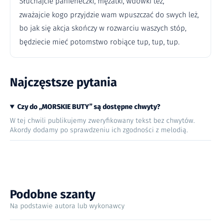
Słuchajcie panieneczki, mężatki, wdówki też,
zważajcie kogo przyjdzie wam wpuszczać do swych leż,
bo jak się akcja skończy w rozwarciu waszych stóp,
będziecie mieć potomstwo robiące tup, tup, tup.
Najczęstsze pytania
Czy do „MORSKIE BUTY” są dostępne chwyty?
W tej chwili publikujemy zweryfikowany tekst bez chwytów.
Akordy dodamy po sprawdzeniu ich zgodności z melodią.
Podobne szanty
Na podstawie autora lub wykonawcy