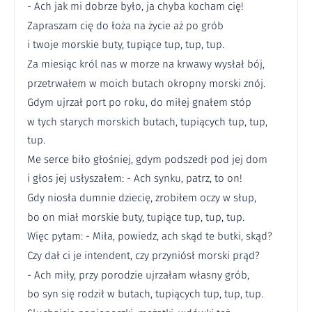
- Ach jak mi dobrze było, ja chyba kocham cię!
Zapraszam cię do łoża na życie aż po grób
i twoje morskie buty, tupiące tup, tup, tup.
Za miesiąc król nas w morze na krwawy wysłał bój,
przetrwałem w moich butach okropny morski znój.
Gdym ujrzał port po roku, do miłej gnałem stóp
w tych starych morskich butach, tupiących tup, tup,
tup.
Me serce biło głośniej, gdym podszedł pod jej dom
i głos jej usłyszałem: - Ach synku, patrz, to on!
Gdy niosła dumnie dziecię, zrobiłem oczy w słup,
bo on miał morskie buty, tupiące tup, tup, tup.
Więc pytam: - Miła, powiedz, ach skąd te butki, skąd?
Czy dał ci je intendent, czy przyniósł morski prąd?
- Ach miły, przy porodzie ujrzałam własny grób,
bo syn się rodził w butach, tupiących tup, tup, tup.