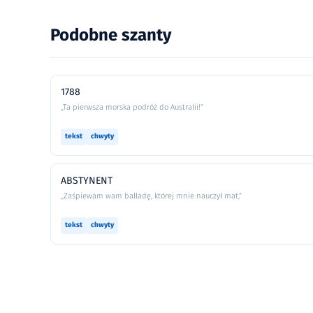
Podobne szanty
1788
„Ta pierwsza morska podróż do Australii!”
tekst
chwyty
ABSTYNENT
„Zaśpiewam wam balladę, której mnie nauczył mat,”
tekst
chwyty