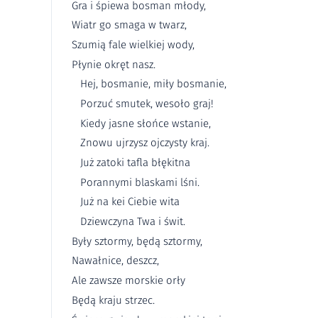
Gra i śpiewa bosman młody,
Wiatr go smaga w twarz,
Szumią fale wielkiej wody,
Płynie okręt nasz.
Hej, bosmanie, miły bosmanie,
Porzuć smutek, wesoło graj!
Kiedy jasne słońce wstanie,
Znowu ujrzysz ojczysty kraj.
Już zatoki tafla błękitna
Porannymi blaskami lśni.
Już na kei Ciebie wita
Dziewczyna Twa i świt.
Były sztormy, będą sztormy,
Nawałnice, deszcz,
Ale zawsze morskie orły
Będą kraju strzec.