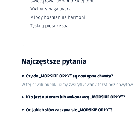
Świecą gwiazdy w morskiej toni,
Wicher smaga twarz,
Młody bosman na harmonii
Tęskną piosnkę gra.
Najczęstsze pytania
Czy do „MORSKIE ORŁY” są dostępne chwyty?
W tej chwili publikujemy zweryfikowany tekst bez chwytów
Kto jest autorem lub wykonawcą „MORSKIE ORŁY”?
Od jakich słów zaczyna się „MORSKIE ORŁY”?