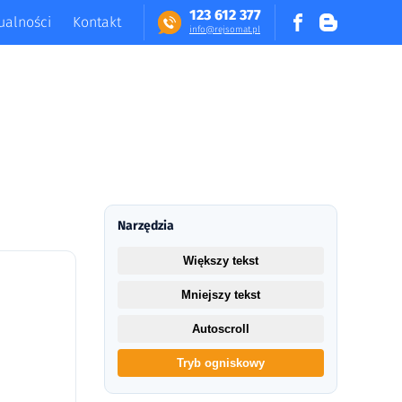
123 612 377
ualności
Kontakt
in​fo​@​​rej​somat​.​pl
Narzędzia
Większy tekst
Mniejszy tekst
Autoscroll
Tryb ogniskowy