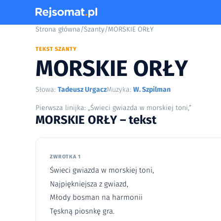
Strona główna
/
Szanty
/
MORSKIE ORŁY
TEKST SZANTY
MORSKIE ORŁY
Słowa:
Tadeusz Urgacz
Muzyka:
W. Szpilman
Pierwsza linijka: „Świeci gwiazda w morskiej toni,”
MORSKIE ORŁY – tekst
ZWROTKA 1
Świeci gwiazda w morskiej toni,
Najpiękniejsza z gwiazd,
Młody bosman na harmonii
Tęskną piosnkę gra.