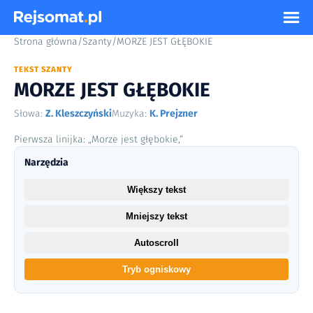
Strona główna
/
Szanty
/
MORZE JEST GŁĘBOKIE
TEKST SZANTY
MORZE JEST GŁĘBOKIE
Słowa:
Z. Kleszczyński
Muzyka:
K. Prejzner
Pierwsza linijka: „Morze jest głębokie,”
Narzędzia
Większy tekst
Mniejszy tekst
Autoscroll
Tryb ogniskowy