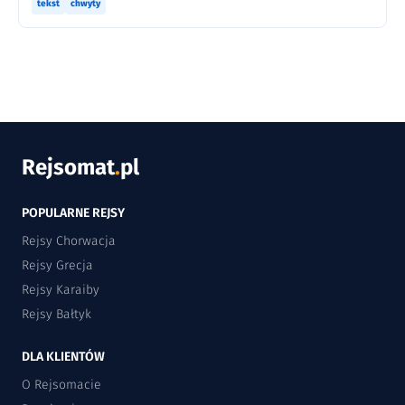
tekst
chwyty
Rejsomat
.
pl
POPULARNE REJSY
Rejsy Chorwacja
Rejsy Grecja
Rejsy Karaiby
Rejsy Bałtyk
DLA KLIENTÓW
O Rejsomacie