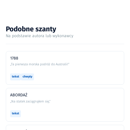
Podobne szanty
Na podstawie autora lub wykonawcy
1788
„Ta pierwsza morska podróż do Australii!”
tekst
chwyty
ABORDAŻ
„Na statek zaciągnąłem się,”
tekst