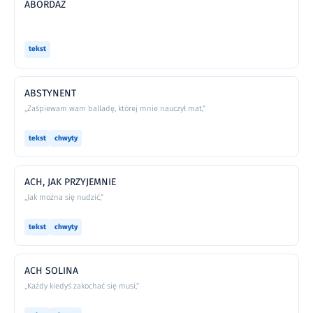
ABORDAŻ
tekst
ABSTYNENT
„Zaśpiewam wam balladę, której mnie nauczył mat,”
tekst
chwyty
ACH, JAK PRZYJEMNIE
„Jak można się nudzić,”
tekst
chwyty
ACH SOLINA
„Każdy kiedyś zakochać się musi,”