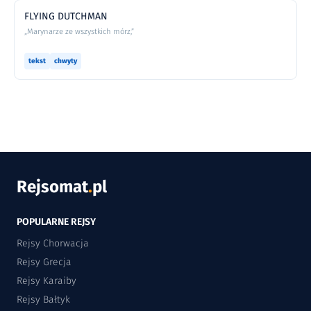
FLYING DUTCHMAN
„Marynarze ze wszystkich mórz,”
tekst
chwyty
Rejsomat
.
pl
POPULARNE REJSY
Rejsy Chorwacja
Rejsy Grecja
Rejsy Karaiby
Rejsy Bałtyk