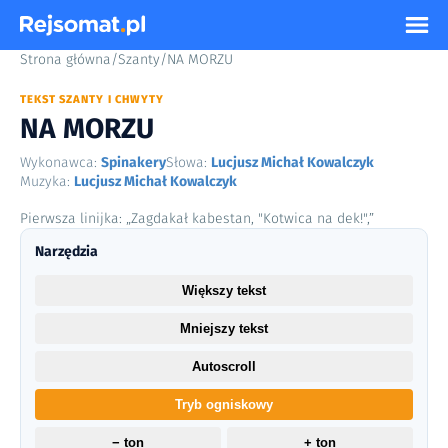
Strona główna
/
Szanty
/
NA MORZU
TEKST SZANTY I CHWYTY
NA MORZU
Wykonawca:
Spinakery
Słowa:
Lucjusz Michał Kowalczyk
Muzyka:
Lucjusz Michał Kowalczyk
Pierwsza linijka: „Zagdakał kabestan, "Kotwica na dek!",”
Narzędzia
Większy tekst
Mniejszy tekst
Autoscroll
Tryb ogniskowy
− ton
+ ton