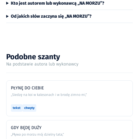
Kto jest autorem lub wykonawcą „NA MORZU”?
Od jakich słów zaczyna się „NA MORZU”?
Podobne szanty
Na podstawie autora lub wykonawcy
PŁYNĘ DO CIEBIE
„Siedzę na koi w kalesonach i w brodę zimno mi,”
tekst
chwyty
GDY BĘDĘ DUŻY
„Pływa po morzu mój dzielny tata,”