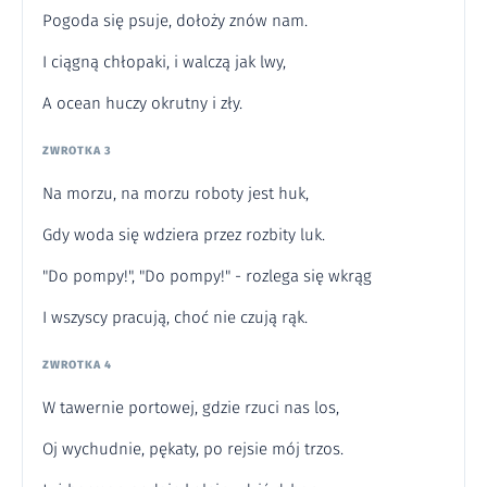
Pogoda się psuje, dołoży znów nam.
I ciągną chłopaki, i walczą jak lwy,
A ocean huczy okrutny i zły.
ZWROTKA 3
Na morzu, na morzu roboty jest huk,
Gdy woda się wdziera przez rozbity luk.
"Do pompy!", "Do pompy!" - rozlega się wkrąg
I wszyscy pracują, choć nie czują rąk.
ZWROTKA 4
W tawernie portowej, gdzie rzuci nas los,
Oj wychudnie, pękaty, po rejsie mój trzos.