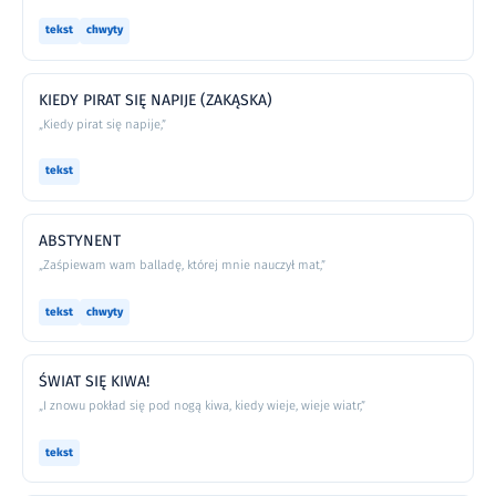
tekst
chwyty
KIEDY PIRAT SIĘ NAPIJE (ZAKĄSKA)
„Kiedy pirat się napije,”
tekst
ABSTYNENT
„Zaśpiewam wam balladę, której mnie nauczył mat,”
tekst
chwyty
ŚWIAT SIĘ KIWA!
„I znowu pokład się pod nogą kiwa, kiedy wieje, wieje wiatr,”
tekst