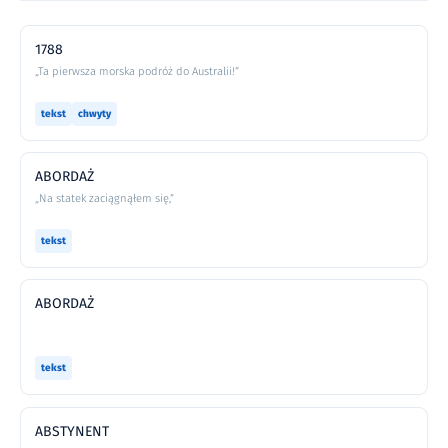
1788
„Ta pierwsza morska podróż do Australii!”
tekst
chwyty
ABORDAŻ
„Na statek zaciągnąłem się,”
tekst
ABORDAŻ
tekst
ABSTYNENT