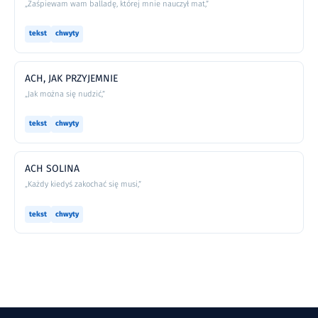
„Zaśpiewam wam balladę, której mnie nauczył mat,”
tekst
chwyty
ACH, JAK PRZYJEMNIE
„Jak można się nudzić,”
tekst
chwyty
ACH SOLINA
„Każdy kiedyś zakochać się musi,”
tekst
chwyty