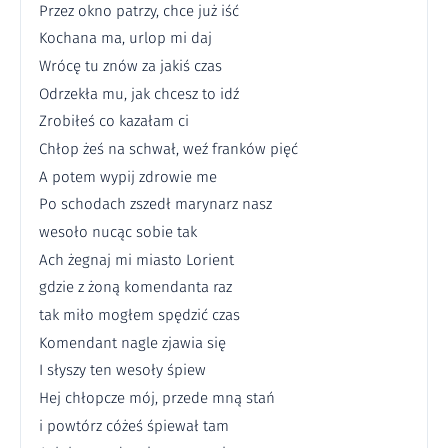
Przez okno patrzy, chce już iść
Kochana ma, urlop mi daj
Wrócę tu znów za jakiś czas
Odrzekła mu, jak chcesz to idź
Zrobiłeś co kazałam ci
Chłop żeś na schwał, weź franków pięć
A potem wypij zdrowie me
Po schodach zszedł marynarz nasz
wesoło nucąc sobie tak
Ach żegnaj mi miasto Lorient
gdzie z żoną komendanta raz
tak miło mogłem spędzić czas
Komendant nagle zjawia się
I słyszy ten wesoły śpiew
Hej chłopcze mój, przede mną stań
i powtórz cóżeś śpiewał tam