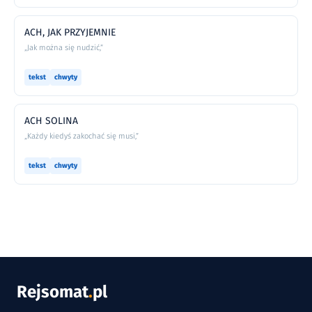
ACH, JAK PRZYJEMNIE
„Jak można się nudzić,”
tekst
chwyty
ACH SOLINA
„Każdy kiedyś zakochać się musi,”
tekst
chwyty
Rejsomat
.
pl