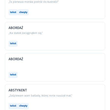
„Ta pierwsza morska podróż do Australii!”
tekst
chwyty
ABORDAŻ
„Na statek zaciągnąłem się,”
tekst
ABORDAŻ
tekst
ABSTYNENT
„Zaśpiewam wam balladę, której mnie nauczył mat,”
tekst
chwyty