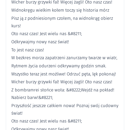
Wicher burzy grzywki fal! Więcej żagli! Oto nasz czas!
Widnokręgu wielkim kołem toczy się historia mórz
Pisz ją z podniesionym czołem, na widnokrąg obierz
kurs!
Oto nasz czas! Jest wielu nas &#8211;
Odkrywajmy nowy nasz świat!
To jest nasz czas!
W bezkres morza zapatrzeni zanurzamy twarze w wiatr,
Rytmem życia odurzeni odkrywamy godzin smak.
Wszystko teraz jest możliwe! Odrzuć pęta, lęk pokonaj!
Wicher burzy grzywki fal! Więcej żagli! Oto nasz czas!
Z bombramrei słońce woła: &#8222;Wejdź na pokład!
Nabierz barw!&#8221;
Przyszłość jeszcze całkiem nowa! Poznaj swój cudowny
świat!
Oto nasz czas! Jest wielu nas &#8211;
Odkrywajmy nowy nasz świat!