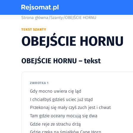
Strona główna
/
Szanty
/
OBEJŚCIE HORNU
TEKST SZANTY
OBEJŚCIE HORNU
OBEJŚCIE HORNU – tekst
ZWROTKA 1
Gdy mocno uwiera cię ląd
I chciałbyś gdzieś uciec już stąd
Przekonaj się mały czyś zuch jest i chwat
Tam gdzie oceany mocują się dwa
Gdzie reje ze strachu drżą
Gdzie czeka na śmiałków Cape Horn