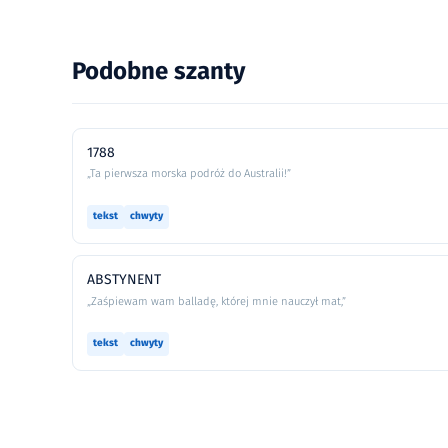
Podobne szanty
1788
„Ta pierwsza morska podróż do Australii!”
tekst
chwyty
ABSTYNENT
„Zaśpiewam wam balladę, której mnie nauczył mat,”
tekst
chwyty