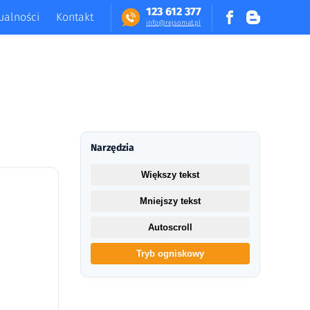
123 612 377
ualności
Kontakt
in​fo​@​​rej​somat​.​pl
Narzędzia
Większy tekst
Mniejszy tekst
Autoscroll
Tryb ogniskowy