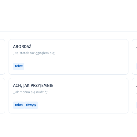
ABORDAŻ
„Na statek zaciągnąłem się,”
tekst
ACH, JAK PRZYJEMNIE
„Jak można się nudzić,”
tekst
chwyty