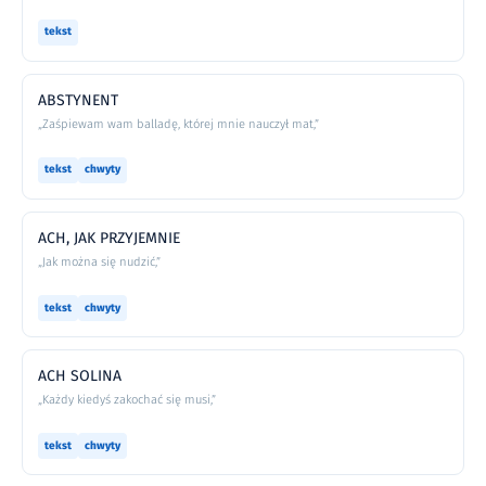
tekst
ABSTYNENT
„Zaśpiewam wam balladę, której mnie nauczył mat,”
tekst
chwyty
ACH, JAK PRZYJEMNIE
„Jak można się nudzić,”
tekst
chwyty
ACH SOLINA
„Każdy kiedyś zakochać się musi,”
tekst
chwyty