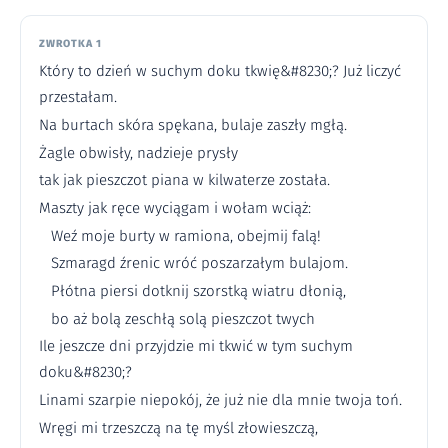
ZWROTKA 1
Który to dzień w suchym doku tkwię&#8230;? Już liczyć
przestałam.
Na burtach skóra spękana, bulaje zaszły mgłą.
Żagle obwisły, nadzieje prysły
tak jak pieszczot piana w kilwaterze została.
Maszty jak ręce wyciągam i wołam wciąż:
Weź moje burty w ramiona, obejmij falą!
Szmaragd źrenic wróć poszarzałym bulajom.
Płótna piersi dotknij szorstką wiatru dłonią,
bo aż bolą zeschłą solą pieszczot twych
Ile jeszcze dni przyjdzie mi tkwić w tym suchym
doku&#8230;?
Linami szarpie niepokój, że już nie dla mnie twoja toń.
Wręgi mi trzeszczą na tę myśl złowieszczą,