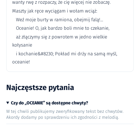
wanty rwę z rozpaczy, że cię więcej nie zobaczę.
Maszty jak ręce wyciągam i wołam wciąż:
Weź moje burty w ramiona, obejmij falą!...
Oceanie! O, jak bardzo boli mnie to czekanie,
aż złączymy się z powrotem w jedno wielkie
kołysanie
i kochanie&#8230; Pokład mi drży na samą myśl,
oceanie!
Najczęstsze pytania
Czy do „OCEANIE” są dostępne chwyty?
W tej chwili publikujemy zweryfikowany tekst bez chwytów.
Akordy dodamy po sprawdzeniu ich zgodności z melodią.