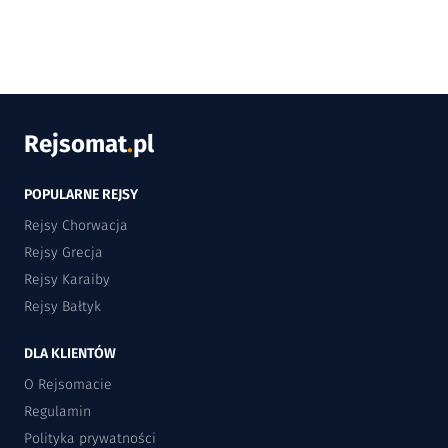
Rejsomat
.
pl
POPULARNE REJSY
Rejsy Chorwacja
Rejsy Grecja
Rejsy Karaiby
Rejsy Bałtyk
DLA KLIENTÓW
O Rejsomacie
Regulamin
Polityka prywatności