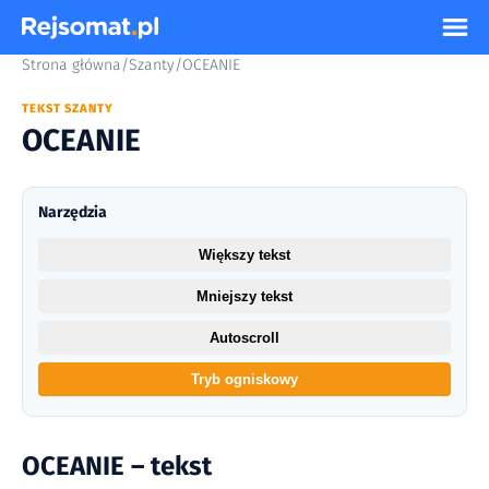
Strona główna
/
Szanty
/
OCEANIE
TEKST SZANTY
OCEANIE
Narzędzia
Większy tekst
Mniejszy tekst
Autoscroll
Tryb ogniskowy
OCEANIE – tekst