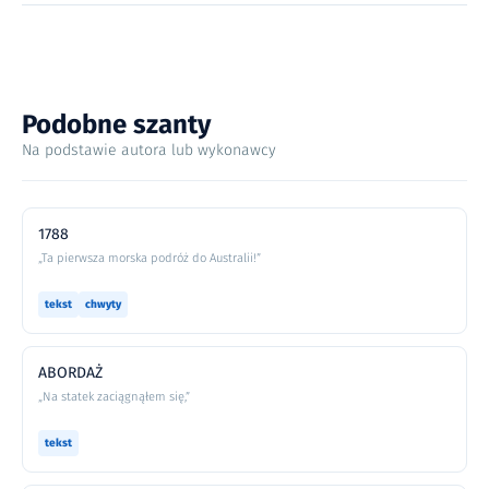
Podobne szanty
Na podstawie autora lub wykonawcy
1788
„Ta pierwsza morska podróż do Australii!”
tekst
chwyty
ABORDAŻ
„Na statek zaciągnąłem się,”
tekst