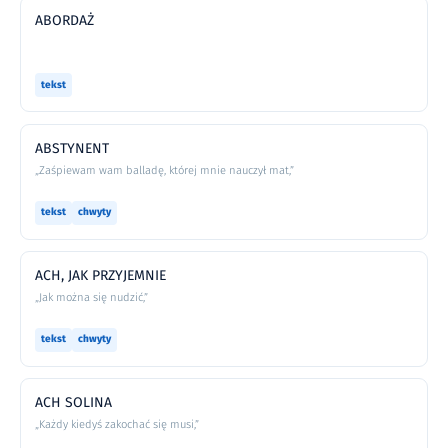
ABORDAŻ
tekst
ABSTYNENT
„Zaśpiewam wam balladę, której mnie nauczył mat,”
tekst
chwyty
ACH, JAK PRZYJEMNIE
„Jak można się nudzić,”
tekst
chwyty
ACH SOLINA
„Każdy kiedyś zakochać się musi,”