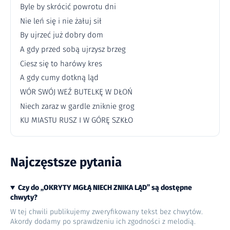
Byle by skrócić powrotu dni
Nie leń się i nie żałuj sił
By ujrzeć już dobry dom
A gdy przed sobą ujrzysz brzeg
Ciesz się to harówy kres
A gdy cumy dotkną ląd
WÓR SWÓJ WEŹ BUTELKĘ W DŁOŃ
Niech zaraz w gardle zniknie grog
KU MIASTU RUSZ I W GÓRĘ SZKŁO
Najczęstsze pytania
Czy do „OKRYTY MGŁĄ NIECH ZNIKA LĄD” są dostępne
chwyty?
W tej chwili publikujemy zweryfikowany tekst bez chwytów.
Akordy dodamy po sprawdzeniu ich zgodności z melodią.