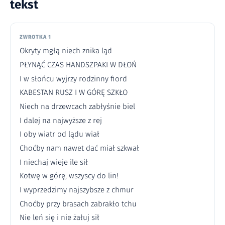
tekst
ZWROTKA 1
Okryty mgłą niech znika ląd
PŁYNĄĆ CZAS HANDSZPAKI W DŁOŃ
I w słońcu wyjrzy rodzinny fiord
KABESTAN RUSZ I W GÓRĘ SZKŁO
Niech na drzewcach zabłyśnie biel
I dalej na najwyższe z rej
I oby wiatr od lądu wiał
Choćby nam nawet dać miał szkwał
I niechaj wieje ile sił
Kotwę w górę, wszyscy do lin!
I wyprzedzimy najszybsze z chmur
Choćby przy brasach zabrakło tchu
Nie leń się i nie żałuj sił