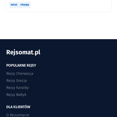
tekst
chwyty
Rejsomat
.
pl
POPULARNE REJSY
Rejsy Chorwacja
Rejsy Grecja
Rejsy Karaiby
Rejsy Bałtyk
DLA KLIENTÓW
O Rejsomacie