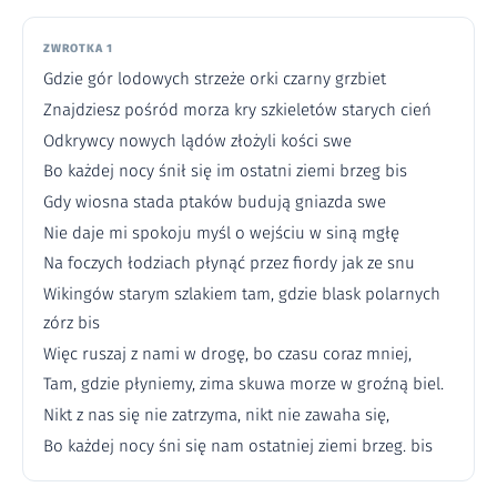
ZWROTKA 1
Gdzie gór lodowych strzeże orki czarny grzbiet
Znajdziesz pośród morza kry szkieletów starych cień
Odkrywcy nowych lądów złożyli kości swe
Bo każdej nocy śnił się im ostatni ziemi brzeg bis
Gdy wiosna stada ptaków budują gniazda swe
Nie daje mi spokoju myśl o wejściu w siną mgłę
Na foczych łodziach płynąć przez fiordy jak ze snu
Wikingów starym szlakiem tam, gdzie blask polarnych
zórz bis
Więc ruszaj z nami w drogę, bo czasu coraz mniej,
Tam, gdzie płyniemy, zima skuwa morze w groźną biel.
Nikt z nas się nie zatrzyma, nikt nie zawaha się,
Bo każdej nocy śni się nam ostatniej ziemi brzeg. bis