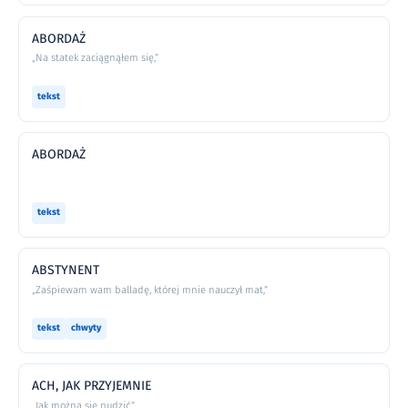
ABORDAŻ
„Na statek zaciągnąłem się,”
tekst
ABORDAŻ
tekst
ABSTYNENT
„Zaśpiewam wam balladę, której mnie nauczył mat,”
tekst
chwyty
ACH, JAK PRZYJEMNIE
„Jak można się nudzić,”