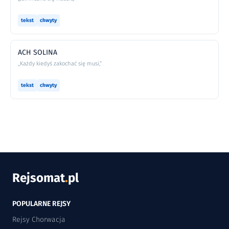
tekst
chwyty
ACH SOLINA
„Każdy kiedyś zakochać się musi,”
tekst
chwyty
Rejsomat
.
pl
POPULARNE REJSY
Rejsy Chorwacja