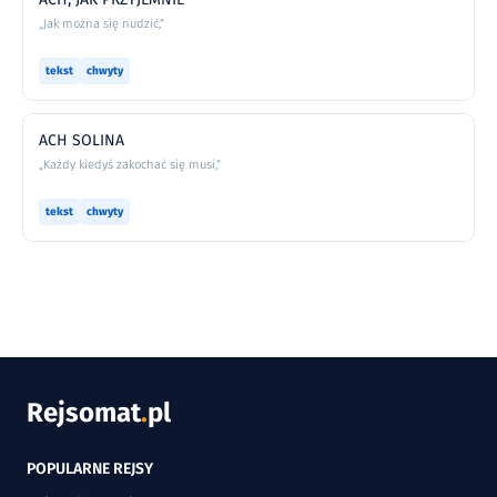
„Jak można się nudzić,”
tekst
chwyty
ACH SOLINA
„Każdy kiedyś zakochać się musi,”
tekst
chwyty
Rejsomat
.
pl
POPULARNE REJSY