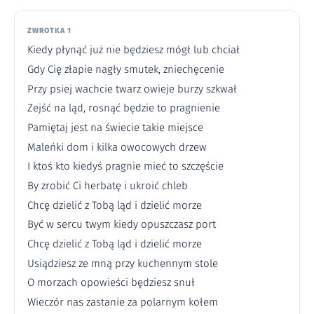
ZWROTKA 1
Kiedy płynąć już nie będziesz mógł lub chciał
Gdy Cię złapie nagły smutek, zniechęcenie
Przy psiej wachcie twarz owieje burzy szkwał
Zejść na ląd, rosnąć będzie to pragnienie
Pamiętaj jest na świecie takie miejsce
Maleńki dom i kilka owocowych drzew
I ktoś kto kiedyś pragnie mieć to szczęście
By zrobić Ci herbatę i ukroić chleb
Chcę dzielić z Tobą ląd i dzielić morze
Być w sercu twym kiedy opuszczasz port
Chcę dzielić z Tobą ląd i dzielić morze
Usiądziesz ze mną przy kuchennym stole
O morzach opowieści będziesz snuł
Wieczór nas zastanie za polarnym kołem