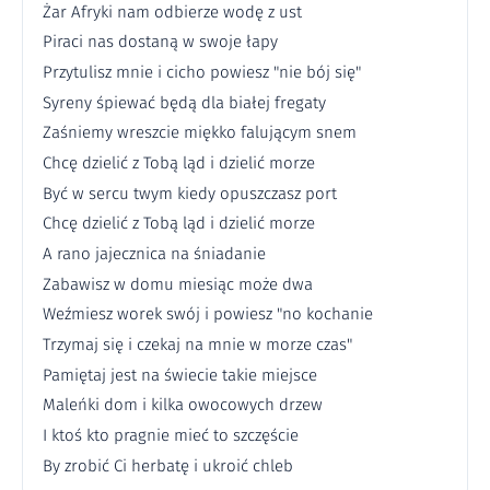
Żar Afryki nam odbierze wodę z ust
Piraci nas dostaną w swoje łapy
Przytulisz mnie i cicho powiesz "nie bój się"
Syreny śpiewać będą dla białej fregaty
Zaśniemy wreszcie miękko falującym snem
Chcę dzielić z Tobą ląd i dzielić morze
Być w sercu twym kiedy opuszczasz port
Chcę dzielić z Tobą ląd i dzielić morze
A rano jajecznica na śniadanie
Zabawisz w domu miesiąc może dwa
Weźmiesz worek swój i powiesz "no kochanie
Trzymaj się i czekaj na mnie w morze czas"
Pamiętaj jest na świecie takie miejsce
Maleńki dom i kilka owocowych drzew
I ktoś kto pragnie mieć to szczęście
By zrobić Ci herbatę i ukroić chleb