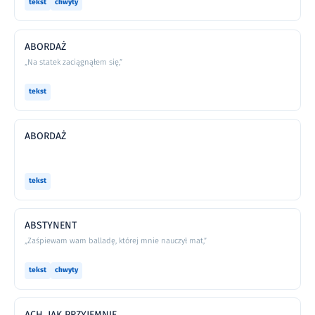
tekst
chwyty
ABORDAŻ
„Na statek zaciągnąłem się,”
tekst
ABORDAŻ
tekst
ABSTYNENT
„Zaśpiewam wam balladę, której mnie nauczył mat,”
tekst
chwyty
ACH, JAK PRZYJEMNIE