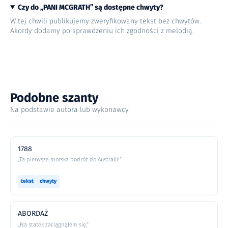
Czy do „PANI MCGRATH” są dostępne chwyty?
W tej chwili publikujemy zweryfikowany tekst bez chwytów.
Akordy dodamy po sprawdzeniu ich zgodności z melodią.
Podobne szanty
Na podstawie autora lub wykonawcy
1788
„Ta pierwsza morska podróż do Australii!”
tekst
chwyty
ABORDAŻ
„Na statek zaciągnąłem się,”