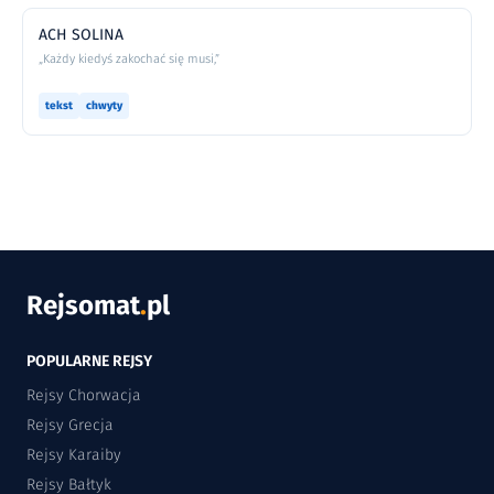
ACH SOLINA
„Każdy kiedyś zakochać się musi,”
tekst
chwyty
Rejsomat
.
pl
POPULARNE REJSY
Rejsy Chorwacja
Rejsy Grecja
Rejsy Karaiby
Rejsy Bałtyk