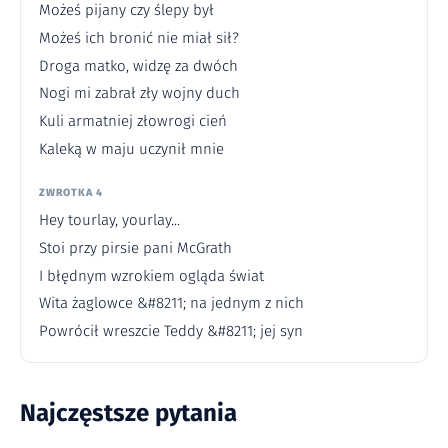
Możeś pijany czy ślepy był
Możeś ich bronić nie miał sił?
Droga matko, widzę za dwóch
Nogi mi zabrał zły wojny duch
Kuli armatniej złowrogi cień
Kaleką w maju uczynił mnie
ZWROTKA 4
Hey tourlay, yourlay...
Stoi przy pirsie pani McGrath
I błędnym wzrokiem ogląda świat
Wita żaglowce &#8211; na jednym z nich
Powrócił wreszcie Teddy &#8211; jej syn
Najczęstsze pytania