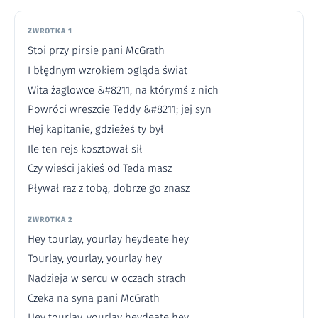
ZWROTKA 1
Stoi przy pirsie pani McGrath
I błędnym wzrokiem ogląda świat
Wita żaglowce &#8211; na którymś z nich
Powróci wreszcie Teddy &#8211; jej syn
Hej kapitanie, gdzieżeś ty był
Ile ten rejs kosztował sił
Czy wieści jakieś od Teda masz
Pływał raz z tobą, dobrze go znasz
ZWROTKA 2
Hey tourlay, yourlay heydeate hey
Tourlay, yourlay, yourlay hey
Nadzieja w sercu w oczach strach
Czeka na syna pani McGrath
Hey tourlay, yourlay heydeate hey