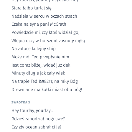
Stara łajbo turlaj się
Nadzieja w sercu w oczach strach
Czeka na syna pani McGrath
Powiedzcie mi, czy ktoś widział go,
Wlepia oczy w horyzont zasnuty mgłą
Na zatoce kolejny ship
Może mój Ted przypłynie nim
Jest coraz bliżej, widać już dek
Minuty długie jak cały wiek
Na trapie Ted &#8211; na miły Bóg
Drewniane ma kołki miast obu nóg!
ZWROTKA 3
Hey tourlay, yourlay...
Gdzieś zapodział nogi swe?
Czy zły ocean zabrał ci je?