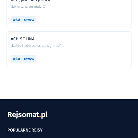
„Jak można się nudzić,”
tekst
chwyty
ACH SOLINA
„Każdy kiedyś zakochać się musi,”
tekst
chwyty
Rejsomat
.
pl
POPULARNE REJSY