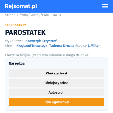
Strona główna
/
Szanty
/
PAROSTATEK
TEKST SZANTY
PAROSTATEK
Wykonawca:
Krawczyk Krzysztof
Słowa:
Krzysztof Krawczyk
,
Tadeusz Drozda
Muzyka:
J. Milian
Pierwsza linijka: „W starym albumie u mego dziadka”
Narzędzia
Większy tekst
Mniejszy tekst
Autoscroll
Tryb ogniskowy