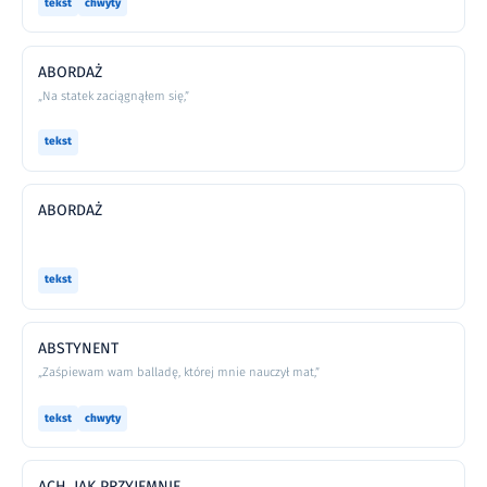
tekst
chwyty
ABORDAŻ
„Na statek zaciągnąłem się,”
tekst
ABORDAŻ
tekst
ABSTYNENT
„Zaśpiewam wam balladę, której mnie nauczył mat,”
tekst
chwyty
ACH, JAK PRZYJEMNIE