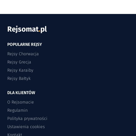
Rejsomat
.
pl
POPULARNE REJSY
Rejsy Chorwacja
Rejsy Grecja
Rejsy Karaiby
Rejsy Bałtyk
DLA KLIENTÓW
O Rejsomacie
Regulamin
Polityka prywatności
Ustawienia cookies
Kontakt