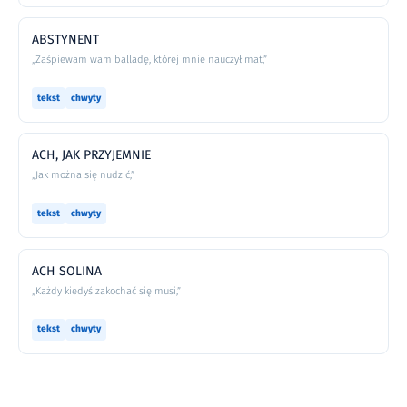
ABSTYNENT
„Zaśpiewam wam balladę, której mnie nauczył mat,”
tekst
chwyty
ACH, JAK PRZYJEMNIE
„Jak można się nudzić,”
tekst
chwyty
ACH SOLINA
„Każdy kiedyś zakochać się musi,”
tekst
chwyty