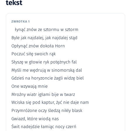
tekst
ZWROTKA 1
łynąć znów ze sztormu w sztorm
Byle jak najdalej, jak najdalej stąd
Opłynąć znów dokoła Horn
Poczuć siłę swoich rąk
Słyszę w głowie ryk potężnych fal
Myśli me wędrują w sinomorską dal
Gdzieś na horyzoncie żagli widzę biel
One wzywają mnie
Mroźny wiatr igłami bije w twarz
Wciska się pod kaptur, żyć nie daje nam
Przymróżone oczy śledzą nikły blask
Gwiazd, które wiodą nas
Świt nadejdzie łamiąc nocy czerń