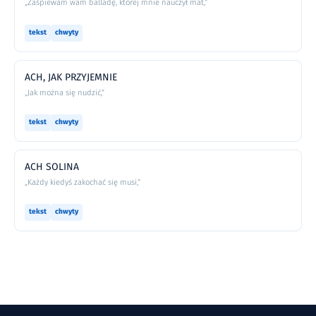
„Zaśpiewam wam balladę, której mnie nauczył mat,”
tekst
chwyty
ACH, JAK PRZYJEMNIE
„Jak można się nudzić,”
tekst
chwyty
ACH SOLINA
„Każdy kiedyś zakochać się musi,”
tekst
chwyty