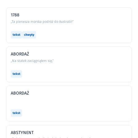
1788
„Ta pierwsza morska podróż do Australii!”
tekst
chwyty
ABORDAŻ
„Na statek zaciągnąłem się,”
tekst
ABORDAŻ
tekst
ABSTYNENT