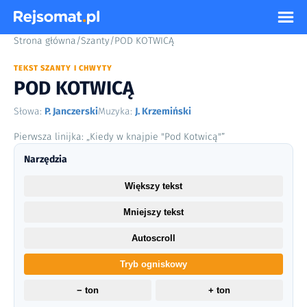
Strona główna
/
Szanty
/
POD KOTWICĄ
TEKST SZANTY I CHWYTY
POD KOTWICĄ
Słowa:
P. Janczerski
Muzyka:
J. Krzemiński
Pierwsza linijka: „Kiedy w knajpie "Pod Kotwicą"”
Narzędzia
Większy tekst
Mniejszy tekst
Autoscroll
Tryb ogniskowy
− ton
+ ton