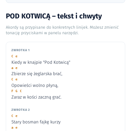
POD KOTWICĄ – tekst i chwyty
Akordy są przypisane do konkretnych linijek. Możesz zmienić
tonację przyciskami w panelu narzędzi.
ZWROTKA 1
C e
Kiedy w knajpie "Pod Kotwicą"
a e
Zbierze się żeglarska brać,
C e
Opowieści wolno płyną,
F G C
Zaraz w kości zaczną grać.
ZWROTKA 2
C e
Stary bosman fajkę kurzy
a e