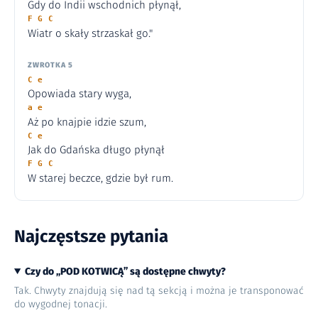
Gdy do Indii wschodnich płynął,
F G C
Wiatr o skały strzaskał go."
ZWROTKA 5
C e
Opowiada stary wyga,
a e
Aż po knajpie idzie szum,
C e
Jak do Gdańska długo płynął
F G C
W starej beczce, gdzie był rum.
Najczęstsze pytania
Czy do „POD KOTWICĄ” są dostępne chwyty?
Tak. Chwyty znajdują się nad tą sekcją i można je transponować
do wygodnej tonacji.