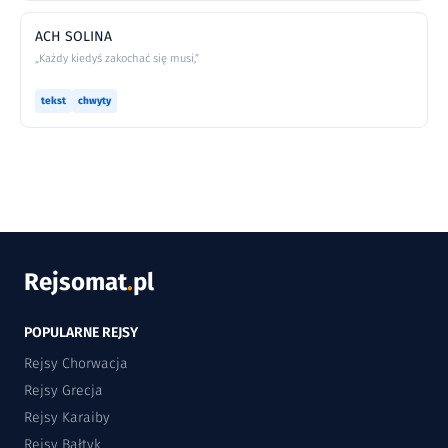
ACH SOLINA
„Każdy kiedyś zakochać się musi,”
tekst
chwyty
Rejsomat
.
pl
POPULARNE REJSY
Rejsy Chorwacja
Rejsy Grecja
Rejsy Karaiby
Rejsy Bałtyk