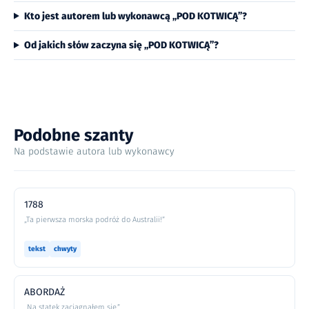
Kto jest autorem lub wykonawcą „POD KOTWICĄ”?
Od jakich słów zaczyna się „POD KOTWICĄ”?
Podobne szanty
Na podstawie autora lub wykonawcy
1788
„Ta pierwsza morska podróż do Australii!”
tekst
chwyty
ABORDAŻ
„Na statek zaciągnąłem się,”