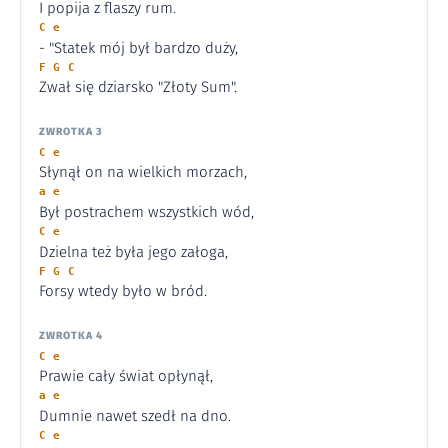
I popija z flaszy rum.
C e
- "Statek mój był bardzo duży,
F G C
Zwał się dziarsko "Złoty Sum".
ZWROTKA 3
C e
Słynął on na wielkich morzach,
a e
Był postrachem wszystkich wód,
C e
Dzielna też była jego załoga,
F G C
Forsy wtedy było w bród.
ZWROTKA 4
C e
Prawie cały świat opłynął,
a e
Dumnie nawet szedł na dno.
C e