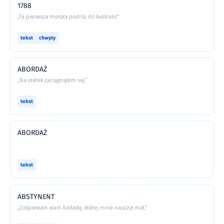
1788
„Ta pierwsza morska podróż do Australii!”
tekst
chwyty
ABORDAŻ
„Na statek zaciągnąłem się,”
tekst
ABORDAŻ
tekst
ABSTYNENT
„Zaśpiewam wam balladę, której mnie nauczył mat,”