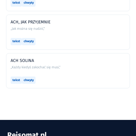
tekst
chwyty
ACH, JAK PRZYJEMNIE
„Jak można się nudzić,”
tekst
chwyty
ACH SOLINA
„Każdy kiedyś zakochać się musi,”
tekst
chwyty
Rejsomat
.
pl