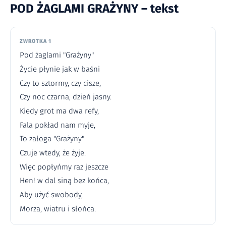
POD ŻAGLAMI GRAŻYNY – tekst
ZWROTKA 1
Pod żaglami "Grażyny"
Życie płynie jak w baśni
Czy to sztormy, czy cisze,
Czy noc czarna, dzień jasny.
Kiedy grot ma dwa refy,
Fala pokład nam myje,
To załoga "Grażyny"
Czuje wtedy, że żyje.
Więc popłyńmy raz jeszcze
Hen! w dal siną bez końca,
Aby użyć swobody,
Morza, wiatru i słońca.