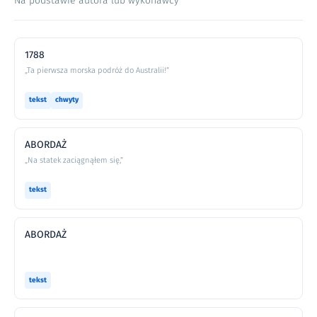
Na podstawie autora lub wykonawcy
1788
„Ta pierwsza morska podróż do Australii!”
tekst
chwyty
ABORDAŻ
„Na statek zaciągnąłem się,”
tekst
ABORDAŻ
tekst