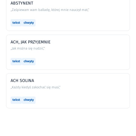
ABSTYNENT
„Zaśpiewam wam balladę, której mnie nauczył mat,”
tekst
chwyty
ACH, JAK PRZYJEMNIE
„Jak można się nudzić,”
tekst
chwyty
ACH SOLINA
„Każdy kiedyś zakochać się musi,”
tekst
chwyty