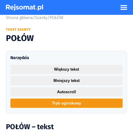
Strona główna
/
Szanty
/
POŁÓW
TEKST SZANTY
POŁÓW
Narzędzia
Większy tekst
Mniejszy tekst
Autoscroll
Tryb ogniskowy
POŁÓW – tekst