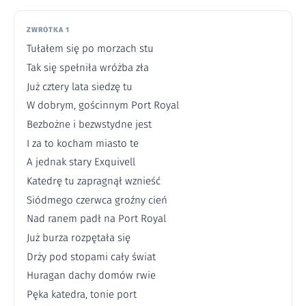
ZWROTKA 1
Tułałem się po morzach stu
Tak się spełniła wróżba zła
Już cztery lata siedzę tu
W dobrym, gościnnym Port Royal
Bezbożne i bezwstydne jest
I za to kocham miasto te
A jednak stary Exquivell
Katedrę tu zapragnął wznieść
Siódmego czerwca groźny cień
Nad ranem padł na Port Royal
Już burza rozpętała się
Drży pod stopami cały świat
Huragan dachy domów rwie
Pęka katedra, tonie port