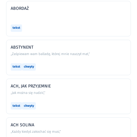
ABORDAŻ
tekst
ABSTYNENT
„Zaśpiewam wam balladę, której mnie nauczył mat,”
tekst
chwyty
ACH, JAK PRZYJEMNIE
„Jak można się nudzić,”
tekst
chwyty
ACH SOLINA
„Każdy kiedyś zakochać się musi,”