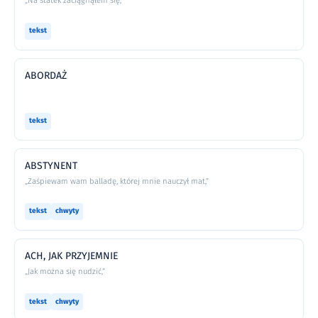
„Na statek zaciągnąłem się,”
tekst
ABORDAŻ
tekst
ABSTYNENT
„Zaśpiewam wam balladę, której mnie nauczył mat,”
tekst
chwyty
ACH, JAK PRZYJEMNIE
„Jak można się nudzić,”
tekst
chwyty