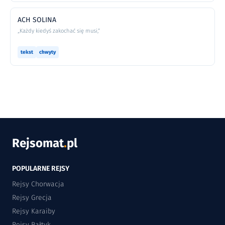
ACH SOLINA
„Każdy kiedyś zakochać się musi,”
tekst
chwyty
Rejsomat
.
pl
POPULARNE REJSY
Rejsy Chorwacja
Rejsy Grecja
Rejsy Karaiby
Rejsy Bałtyk