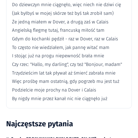
Do dziewczyn mnie ciągnęło, więc niech nie dziwi cię
(Jak byłbyś w mojej skórze też byś tak zrobił sam)
Że jedną miałem w Dover, a drugą zaś w Calais
Angielską flegmę tutaj, francuską miłość tam
Gdym do kochanki pędził - raz w Dover, raz w Calais
To często nie wiedziałem, jak pannę witać mam
I stojąc już na progu niepewność brała mnie
Czy rzec: "Hallo, my darling", czy też "Bonjour, madam"
Trzydzieścim lat tak pływał aż śmierć zabrała mnie
Więc prośbę mam ostatnią, gdy pogrzeb mu jest tuż
Podzielcie moje prochy na Dover i Calais
By nigdy mnie przez kanał nic nie ciągnęło już
Najczęstsze pytania