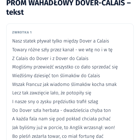
PROM WAHADŁOWY DOVER-CALAIS –
tekst
ZWROTKA 1
Nasz statek pływał tylko między Dover a Calais
Towary różne szły przez kanał - we wtę no i w tę
Z Calais do Dover i z Dover do Calais
Mogliśmy przewieźć wszystko co dało sprzedać się
Wieźliśmy dziesięć ton ślimaków do Calais
Wszak Francuz jak wiadomo ślimaków kocha smak
Lecz tak zawzięcie lało, że potopiły się
I nasze sny o zysku prędziutko trafił szlag
Do Dover szła herbata - dwadzieścia chyba ton
A każda fala nam się pod pokład chciała pchać
Jak byliśmy już w porcie, to Anglik wrzasnął: won!
Bo pleśń zeżarła towar, co miał fortunę dać