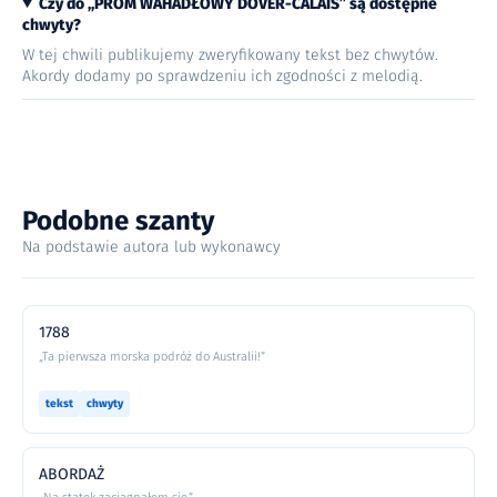
Czy do „PROM WAHADŁOWY DOVER-CALAIS” są dostępne
chwyty?
W tej chwili publikujemy zweryfikowany tekst bez chwytów.
Akordy dodamy po sprawdzeniu ich zgodności z melodią.
Podobne szanty
Na podstawie autora lub wykonawcy
1788
„Ta pierwsza morska podróż do Australii!”
tekst
chwyty
ABORDAŻ