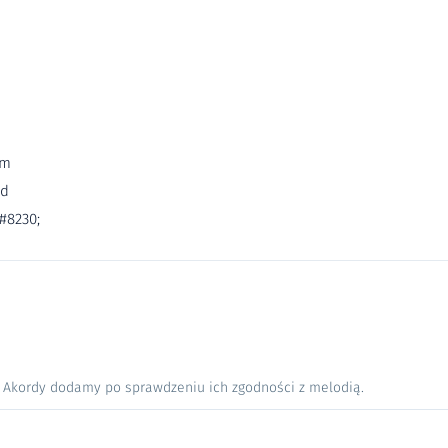
om
zd
#8230;
. Akordy dodamy po sprawdzeniu ich zgodności z melodią.