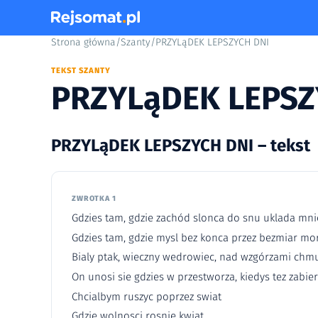
Strona główna
/
Szanty
/
PRZYLąDEK LEPSZYCH DNI
TEKST SZANTY
PRZYLąDEK LEPSZ
PRZYLąDEK LEPSZYCH DNI – tekst
ZWROTKA 1
Gdzies tam, gdzie zachód slonca do snu uklada mni
Gdzies tam, gdzie mysl bez konca przez bezmiar mo
Bialy ptak, wieczny wedrowiec, nad wzgórzami chmu
On unosi sie gdzies w przestworza, kiedys tez zabie
Chcialbym ruszyc poprzez swiat
Gdzie wolnosci rosnie kwiat