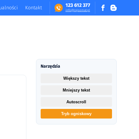
123 612 377
ualności
Kontakt
in​fo​@​​rej​somat​.​pl
Narzędzia
Większy tekst
Mniejszy tekst
Autoscroll
Tryb ogniskowy