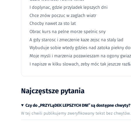
I doplynac, gdzie przyladek lepszych dni
Chce znów poczuc w zaglach wiatr
Chocby nawet za sto lat
Obrac kurs na pelne morze spelnic sny
A gdy starosc i zmeczenie kaze zejsc na staly lad
Wybuduje sobie wtedy gdzies nad zatoka piekny d
Moje mysli i marzenia pozawieszam na ogony gwia
I napisze w kilku slowach, zeby móc tak jeszcze raz&
Najczęstsze pytania
Czy do „PRZYLąDEK LEPSZYCH DNI” są dostępne chwyty?
W tej chwili publikujemy zweryfikowany tekst bez chwytów