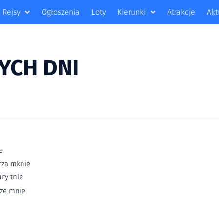
Rejsy
Ogłoszenia
Loty
Kierunki
Atrakcje
Akt
YCH DNI
e
rza mknie
ry tnie
rze mnie