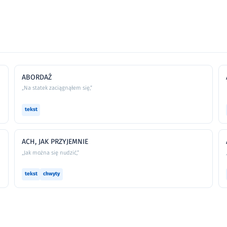
ABORDAŻ
„Na statek zaciągnąłem się,”
tekst
ACH, JAK PRZYJEMNIE
„Jak można się nudzić,”
tekst
chwyty