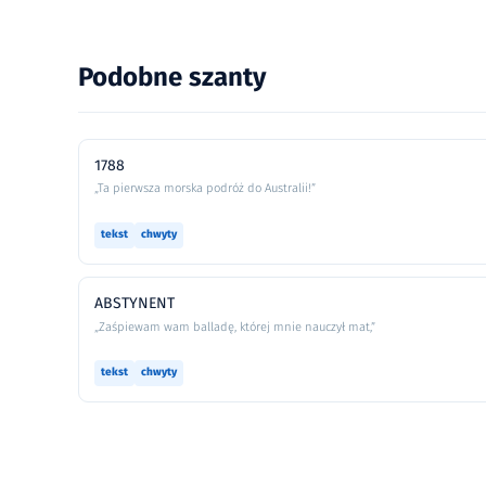
Podobne szanty
1788
„Ta pierwsza morska podróż do Australii!”
tekst
chwyty
ABSTYNENT
„Zaśpiewam wam balladę, której mnie nauczył mat,”
tekst
chwyty